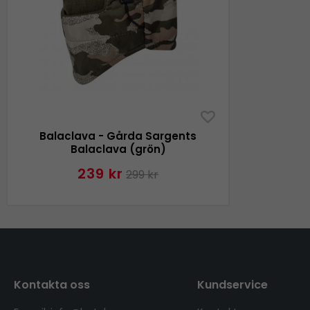
Balaclava - Gårda Sargents
Balaclava (grön)
239 kr
299 kr
Kontakta oss
Kundservice