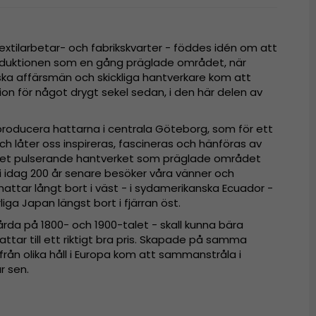
extilarbetar- och fabrikskvarter - föddes idén om att
oduktionen som en gång präglade området, när
ska affärsmän och skickliga hantverkare kom att
tion för något drygt sekel sedan, i den här delen av
 producera hattarna i centrala Göteborg, som för ett
ch låter oss inspireras, fascineras och hänföras av
 det pulserande hantverket som präglade området
i idag 200 år senare besöker våra vänner och
ttar långt bort i väst - i sydamerikanska Ecuador -
rliga Japan längst bort i fjärran öst.
 Gårda på 1800- och 1900-talet - skall kunna bära
tar till ett riktigt bra pris. Skapade på samma
rån olika håll i Europa kom att sammanstråla i
r sen.