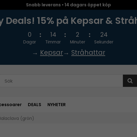
Snabb leverans • 14 dagars öppet köp
 Deals! 15% på Kepsar & Strå
0
14
2
23
Dagar
Timmar
Minuter
Sekunder
→
Kepsar
→
Stråhattar
cessoarer
DEALS
NYHETER
Balaclava (grön)