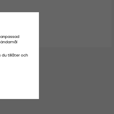
6-61 cm
onanpassad
ta ändamål
 du tillåter och