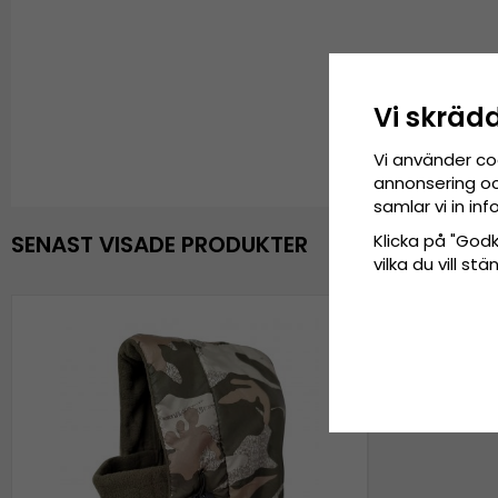
Vi skräd
Vi använder co
annonsering och
samlar vi in i
Klicka på "Godkä
SENAST VISADE PRODUKTER
vilka du vill s