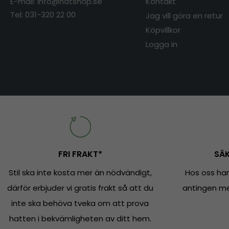
E-mail: info@hatshop.se
Kontakt
Tel: 031-320 22 00
Jag vill göra en retur
Köpvillkor
Logga in
FRI FRAKT*
SÄK
Stil ska inte kosta mer än nödvändigt,
Hos oss han
därför erbjuder vi gratis frakt så att du
antingen med
inte ska behöva tveka om att prova
hatten i bekvämligheten av ditt hem.