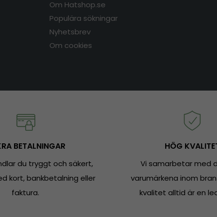
Om Hatshop.se
Populära sökningar
Nyhetsbrev
Om cookies
RA BETALNINGAR
HÖG KVALITE
dlar du tryggt och säkert,
Vi samarbetar med d
 kort, bankbetalning eller
varumärkena inom bran
faktura.
kvalitet alltid är en le