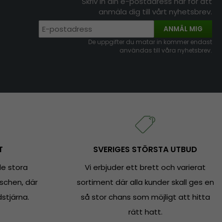
Skriv in din e-postadress här för att
anmäla dig till vårt nyhetsbrev.
ANMÄL MIG
De uppgifter du matar in kommer endast
användas till våra nyhetsbrev.
T
SVERIGES STÖRSTA UTBUD
e stora
Vi erbjuder ett brett och varierat
schen, där
sortiment där alla kunder skall ges en
dstjärna.
så stor chans som möjligt att hitta
rätt hatt.