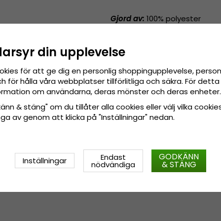
Gjord av:
100% polyester
Storleksinformation:
OSFA - 5
darsyr din upplevelse
okies för att ge dig en personlig shoppingupplevelse, pers
 för hålla våra webbplatser tillförlitliga och säkra. För det
nformation om användarna, deras mönster och deras enheter.
nn & stäng" om du tillåter alla cookies eller välj vilka cookies
tänga av genom att klicka på "Inställningar" nedan.
GODKÄNN
Endast
Inställningar
& STÄNG
nödvändiga