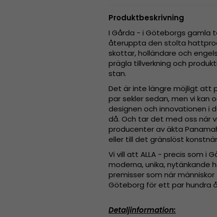
Produktbeskrivning
I Gårda - i Göteborgs gamla t
återuppta den stolta hattpr
skottar, holländare och engel
prägla tillverkning och produk
stan.
Det är inte längre möjligt att
par sekler sedan, men vi kan o
designen och innovationen i
då. Och tar det med oss när v
producenter av äkta Panamaha
eller till det gränslöst konstnä
Vi vill att ALLA - precis som i
moderna, unika, nytänkande hat
premisser som när människor f
Göteborg för ett par hundra å
Detaljinformation: