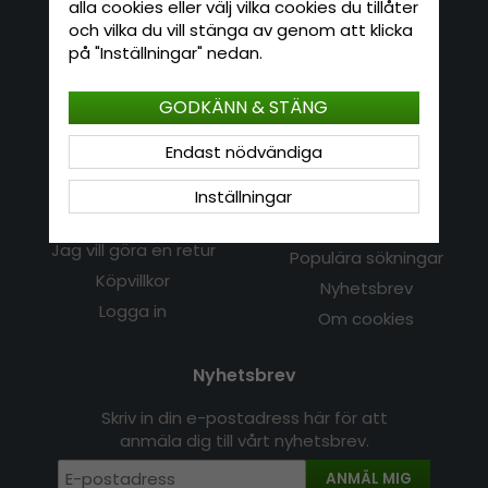
alla cookies eller välj vilka cookies du tillåter
och vilka du vill stänga av genom att klicka
Kontakta oss
på "Inställningar" nedan.
E-mail: info@hatshop.se
GODKÄNN & STÄNG
Tel: 031-320 22 00
Endast nödvändiga
Kundservice
Information
Inställningar
Kontakt
Om Hatshop.se
Jag vill göra en retur
Populära sökningar
Köpvillkor
Nyhetsbrev
Logga in
Om cookies
Nyhetsbrev
Skriv in din e-postadress här för att
anmäla dig till vårt nyhetsbrev.
ANMÄL MIG