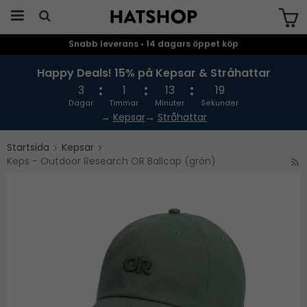
Snabb leverans • 14 dagars öppet köp
Produkten har blivit tillagd i varukorgen
Happy Deals! 15% på Kepsar & Stråhattar
3
1
13
19
Dagar
Timmar
Minuter
Sekunder
→
Kepsar
→
Stråhattar
Startsida
Kepsar
Keps - Outdoor Research OR Ballcap (grön)