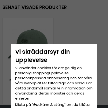
SENAST VISADE PRODUKTER
Vi skräddarsyr din
upplevelse
Vi använder cookies för att ge dig en
personlig shoppingupplevelse,
personanpassad annonsering och för hålla
Keps - Outdoor Research
våra webbplatser tillförlitliga och säkra. För
OR Ballcap (grön)
detta ändamål samlar vi in information om
användarna, deras mönster och deras
319 kr
399 kr
enheter.
Klicka på "Godkänn & stäng" om du tillåter