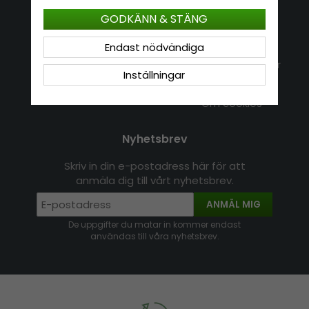
Kundservice
Information
GODKÄNN & STÄNG
Kontakt
Om Hatshop.se
Endast nödvändiga
Jag vill göra en retur
Populära sökningar
Inställningar
Köpvillkor
Nyhetsbrev
Logga in
Om cookies
Nyhetsbrev
Skriv in din e-postadress här för att
anmäla dig till vårt nyhetsbrev.
ANMÄL MIG
De uppgifter du matar in kommer endast
användas till våra nyhetsbrev.