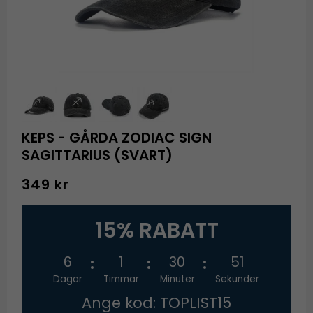
KEPS - GÅRDA ZODIAC SIGN
SAGITTARIUS (SVART)
349 kr
15% RABATT
6
1
30
51
Dagar
Timmar
Minuter
Sekunder
Ange kod: TOPLIST15