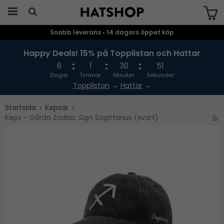
Snabb leverans • 14 dagars öppet köp
Produkten har blivit tillagd i varukorgen
Happy Deals! 15% på Topplistan och Hattar
6
1
30
51
Dagar
Timmar
Minuter
Sekunder
Topplistan
→
Hattar
→
Startsida
Kepsar
Keps - Gårda Zodiac Sign Sagittarius (svart)