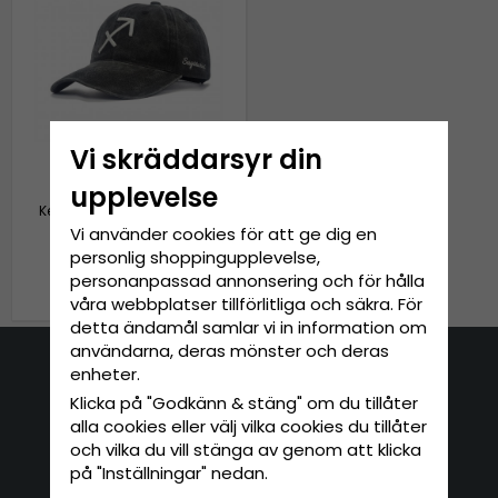
Vi skräddarsyr din
upplevelse
Keps - Gårda Zodiac Sign
Sagittarius (svart)
Vi använder cookies för att ge dig en
personlig shoppingupplevelse,
personanpassad annonsering och för hålla
349 kr
våra webbplatser tillförlitliga och säkra. För
detta ändamål samlar vi in information om
användarna, deras mönster och deras
enheter.
Kontakta oss
Klicka på "Godkänn & stäng" om du tillåter
alla cookies eller välj vilka cookies du tillåter
E-mail: info@hatshop.se
och vilka du vill stänga av genom att klicka
Tel: 031-320 22 00
på "Inställningar" nedan.