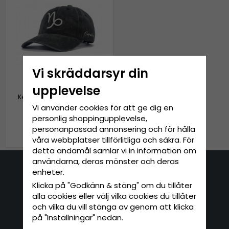
Vi skräddarsyr din
upplevelse
Keps - Gårda Zodiac Sign
Capricorn (svart)
Vi använder cookies för att ge dig en
personlig shoppingupplevelse,
personanpassad annonsering och för hålla
349 kr
våra webbplatser tillförlitliga och säkra. För
detta ändamål samlar vi in information om
användarna, deras mönster och deras
enheter.
Kontakta oss
Klicka på "Godkänn & stäng" om du tillåter
alla cookies eller välj vilka cookies du tillåter
E-mail: info@hatshop.se
och vilka du vill stänga av genom att klicka
Tel: 031-320 22 00
på "Inställningar" nedan.