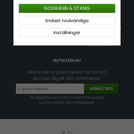
Kundservice
Information
GODKÄNN & STÄNG
Kontakt
Om Hatshop.se
Endast nödvändiga
Jag vill göra en retur
Populära sökningar
Inställningar
Köpvillkor
Nyhetsbrev
Logga in
Om cookies
Nyhetsbrev
Skriv in din e-postadress här för att
anmäla dig till vårt nyhetsbrev.
ANMÄL MIG
De uppgifter du matar in kommer endast
användas till våra nyhetsbrev.