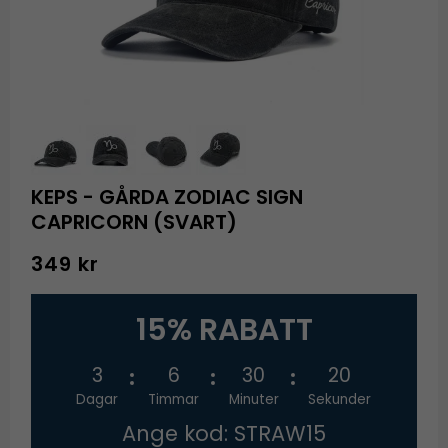
KEPS - GÅRDA ZODIAC SIGN
CAPRICORN (SVART)
349 kr
15% RABATT
3
6
30
20
Dagar
Timmar
Minuter
Sekunder
Ange kod: STRAW15