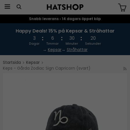
Snabb leverans • 14 dagars öppet köp
Produkten har blivit tillagd i varukorgen
Happy Deals! 15% på Kepsar & Stråhattar
3
6
30
20
Dagar
Timmar
Minuter
Sekunder
→
Kepsar
→
Stråhattar
Startsida
Kepsar
Keps - Gårda Zodiac Sign Capricorn (svart)