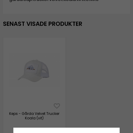
SENAST VISADE PRODUKTER
Keps - Gårda Velvet Trucker
Koala (vit)
349 kr