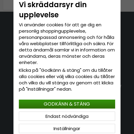
Vi skräddarsyr din
upplevelse
Vi använder cookies för att ge dig en
Kontakta oss
personlig shoppingupplevelse,
personanpassad annonsering och för hålla
E-mail: info@hatshop.se
våra webbplatser tillförlitliga och säkra. För
Tel: 031-320 22 00
detta ändamål samlar vi in information om
användarna, deras mönster och deras
enheter.
Kundservice
Information
Klicka på "Godkänn & stäng" om du tillåter
Kontakt
alla cookies eller välj vilka cookies du tillåter
Om Hatshop.se
och vilka du vill stänga av genom att klicka
Jag vill göra en retur
Populära sökningar
på "Inställningar" nedan.
Köpvillkor
Nyhetsbrev
Logga in
Om cookies
GODKÄNN & STÄNG
Endast nödvändiga
Nyhetsbrev
Inställningar
Skriv in din e-postadress här för att