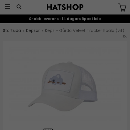
Snabb leverans • 14 dagars öppet köp
Produkten har blivit tillagd i varukorgen
Startsida
Kepsar
Keps - Gårda Velvet Trucker Koala (vit)