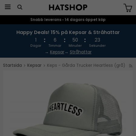
Snabb leverans • 14 dagars öppet köp
Produkten har blivit tillagd i varukorgen
Happy Deals! 15% på Kepsar & Stråhattar
1
6
50
23
Dagar
Timmar
Minuter
Sekunder
→
Kepsar
→
Stråhattar
Startsida
Kepsar
Keps - Gårda Trucker Heartless (grå)