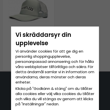
Vi skräddarsyr din
upplevelse
Keps - Gårda Trucker
Heartless (grå)
Vi använder cookies för att ge dig en
personlig shoppingupplevelse,
279 kr
personanpassad annonsering och för hålla
349 kr
våra webbplatser tillförlitliga och säkra. För
detta ändamål samlar vi in information om
användarna, deras mönster och deras
enheter.
Kontakta oss
Klicka på "Godkänn & stäng" om du tillåter
E-mail: info@hatshop.se
alla cookies eller välj vilka cookies du tillåter
och vilka du vill stänga av genom att klicka
Tel: 031-320 22 00
på "Inställningar" nedan.