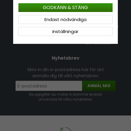
Kundservice
Information
GODKÄNN & STÄNG
Kontakt
Om Hatshop.se
Endast nödvändiga
Jag vill göra en retur
Populära sökningar
Inställningar
Köpvillkor
Nyhetsbrev
Logga in
Om cookies
Nyhetsbrev
Skriv in din e-postadress här för att
anmäla dig till vårt nyhetsbrev.
ANMÄL MIG
De uppgifter du matar in kommer endast
användas till våra nyhetsbrev.