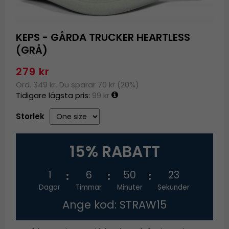
KEPS - GÅRDA TRUCKER HEARTLESS
(GRÅ)
279 kr
Ord. 349 kr. Du sparar 70 kr (20%)
Tidigare lägsta pris:
99 kr
Storlek
15% RABATT
1
6
50
23
Dagar
Timmar
Minuter
Sekunder
Ange kod: STRAW15