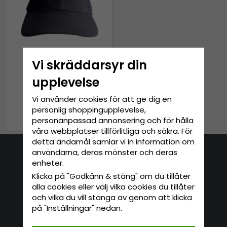
Vi skräddarsyr din
upplevelse
Keps - Gårda Tree
Vi använder cookies för att ge dig en
personlig shoppingupplevelse,
299 kr
personanpassad annonsering och för hålla
våra webbplatser tillförlitliga och säkra. För
detta ändamål samlar vi in information om
användarna, deras mönster och deras
Kontakta oss
enheter.
Klicka på "Godkänn & stäng" om du tillåter
E-mail: info@hatshop.se
alla cookies eller välj vilka cookies du tillåter
Tel: 031-320 22 00
och vilka du vill stänga av genom att klicka
på "Inställningar" nedan.
Kundservice
Information