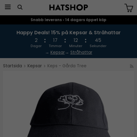
Snabb leverans • 14 dagars öppet köp
Produkten har blivit tillagd i varukorgen
Happy Deals! 15% på Kepsar & Stråhattar
2
17
12
45
Dagar
Timmar
Minuter
Sekunder
→
Kepsar
→
Stråhattar
Startsida
Kepsar
Keps - Gårda Tree