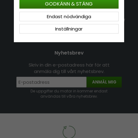
GODKÄNN & STÄNG
Kontakt
Om Hatshop.se
Endast nödvändiga
Jag vill göra en retur
Populära sökningar
Köpvillkor
Nyhetsbrev
Inställningar
Logga in
Om cookies
Nyhetsbrev
Skriv in din e-postadress här för att
anmäla dig till vårt nyhetsbrev.
ANMÄL MIG
De uppgifter du matar in kommer endast
användas till våra nyhetsbrev.