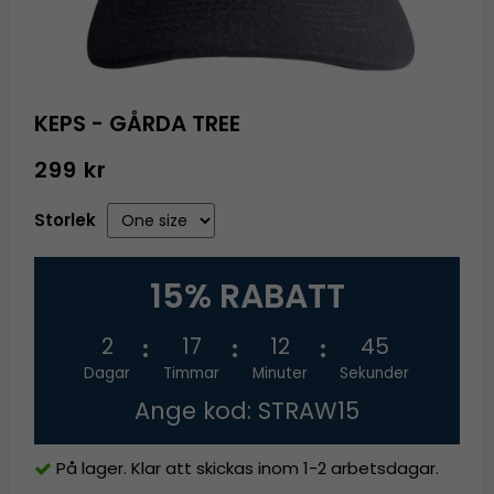
KEPS - GÅRDA TREE
299 kr
Storlek
15% RABATT
2
17
12
45
Dagar
Timmar
Minuter
Sekunder
Ange kod: STRAW15
På lager. Klar att skickas inom 1-2 arbetsdagar.