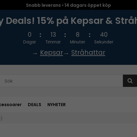
Snabb leverans • 14 dagars öppet köp
 Deals! 15% på Kepsar & Strå
0
13
8
39
Dagar
Timmar
Minuter
Sekunder
→
Kepsar
→
Stråhattar
cessoarer
DEALS
NYHETER
e)