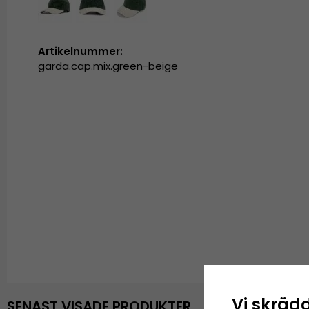
Artikelnummer:
garda.cap.mix.green-beige
Vi skräd
SENAST VISADE PRODUKTER