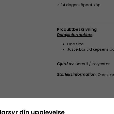
✓ 14 dagars öppet köp
Produktbeskrivning
Detaljinformation:
One Size
Justerbar vid kepsens b
Gjord av:
Bomull / Polyester
Storleksinformation:
One size 
darsyr din upplevelse