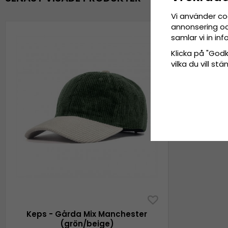
Vi använder co
annonsering och
samlar vi in i
Klicka på "Godkä
vilka du vill s
Keps - Gårda Mix Manchester
(grön/beige)