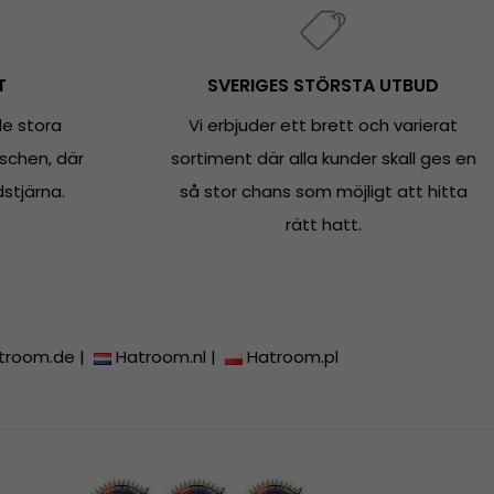
T
SVERIGES STÖRSTA UTBUD
e stora
Vi erbjuder ett brett och varierat
schen, där
sortiment där alla kunder skall ges en
dstjärna.
så stor chans som möjligt att hitta
rätt hatt.
troom.de
|
Hatroom.nl
|
Hatroom.pl