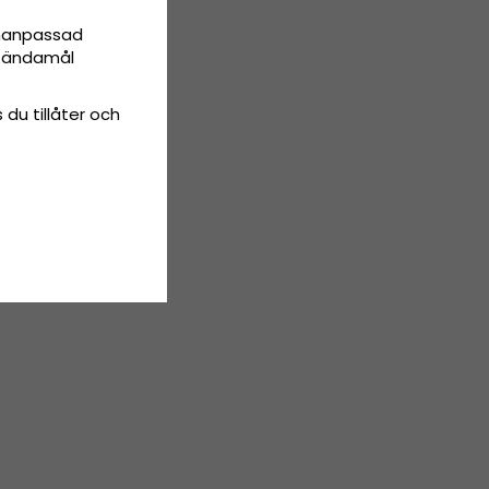
onanpassad
ta ändamål
 du tillåter och