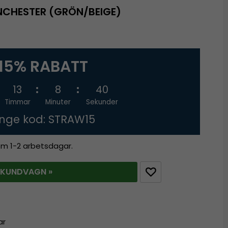
NCHESTER (GRÖN/BEIGE)
15% RABATT
13
8
39
Timmar
Minuter
Sekunder
nge kod: STRAW15
nom 1-2 arbetsdagar.
 KUNDVAGN »
ar