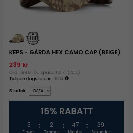
KEPS - GÅRDA HEX CAMO CAP (BEIGE)
239 kr
Ord. 299 kr. Du sparar 60 kr (20%)
Tidigare lägsta pris:
99 kr
Storlek
15% RABATT
3
2
47
38
Dagar
Timmar
Minuter
Sekunder