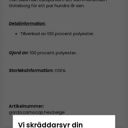
Göteborg för ett par hundra år sen.
Detaljinformation:
Tillverkad av 100 procent polyester.
Gjord av:
100 procent polyester.
Storleksinformation:
OSFA.
Artikelnummer:
garda.camocap.hex.beige
Vi skräddarsyr din