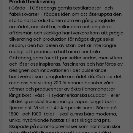
Produktbeskrivning
I Gårda - i Göteborgs gamla textilarbetar- och
fabrikskvarter - föddes idén om att återuppta den
stolta hattproduktionen som en gång präglade
området, när skottar, holländare och engelska
affärsmän och skickliga hantverkare kom att prägla
tillverkning och produktion för något drygt sekel
sedan, i den här delen av stan. Det är inte längre
möjligt att producera hattarna i centrala
Göteborg, som för ett par sekler sedan, men vi kan
och låter oss inspireras, fascineras och hänföras av
designen och innovationen i det pulserande
hantverket som präglade området då. Och tar det
med oss när vi idag 200 år senare besöker våra
vänner och producenter av äkta Panamahattar
långt bort i väst - i sydamerikanska Ecuador - eller
till det gränslöst konstnärliga Japan längst bort i
fjärran öst. Vi vill att ALLA - precis som i Gårda på
1800- och 1900-talet - skall kunna bära moderna,
unika, nytänkande hattar till ett riktigt bra pris.
Skapade på samma premisser som när människor
från olika håll i Europa kom att sammanstråla i