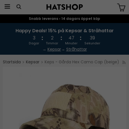
Snabb leverans • 14 dagars öppet köp
Produkten har blivit tillagd i varukorgen
Happy Deals! 15% på Kepsar & Stråhattar
3
2
47
38
Dagar
Timmar
Minuter
Sekunder
→
Kepsar
→
Stråhattar
Startsida
Kepsar
Keps - Gårda Hex Camo Cap (beige)