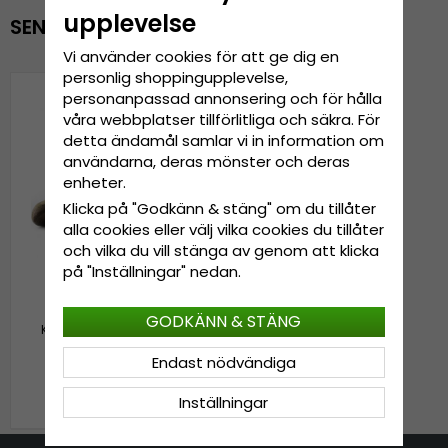
upplevelse
SENAST VISADE PRODUKTER
Vi använder cookies för att ge dig en
personlig shoppingupplevelse,
personanpassad annonsering och för hålla
våra webbplatser tillförlitliga och säkra. För
detta ändamål samlar vi in information om
användarna, deras mönster och deras
enheter.
Klicka på "Godkänn & stäng" om du tillåter
alla cookies eller välj vilka cookies du tillåter
och vilka du vill stänga av genom att klicka
på "Inställningar" nedan.
GODKÄNN & STÄNG
Keps - Gårda Hex Camo
Cap (beige)
Endast nödvändiga
239 kr
299 kr
Inställningar