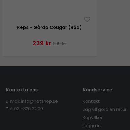
Keps - Gårda Cougar (Röd)
239 kr
299 kr
Kontakta oss
Kundservice
E-mail: info@hatshop.se
Kontakt
Tel: 031-320 22 00
Jag vill göra en retur
Köpvillkor
Logga in