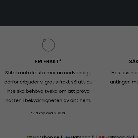
FRI FRAKT*
SÄK
Stil ska inte kosta mer än nödvändigt,
Hos oss han
därför erbjuder vi gratis frakt så att du
antingen med
inte ska behöva tveka om att prova
hatten i bekvämligheten av ditt hem.
*Vid köp över 200 kr.
Hatshop.se
|
Hatshop.fi
|
Hatshop.dk
|