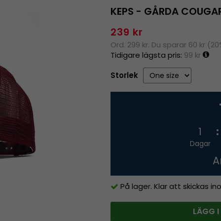
KEPS - GÅRDA COUGA
239 kr
Ord. 299 kr. Du sparar 60 kr (2
Tidigare lägsta pris:
99 kr
Storlek
1
Dagar
A
På lager. Klar att skickas i
LÄGG I