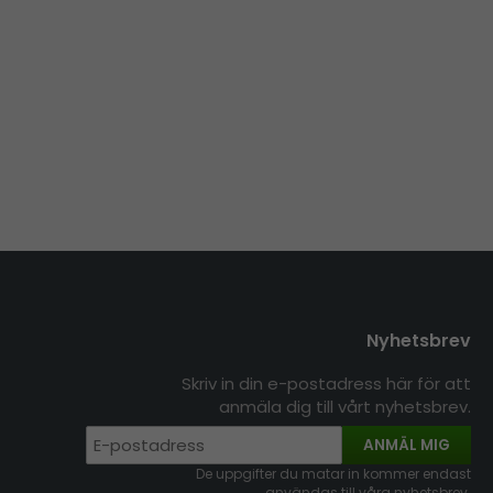
Nyhetsbrev
Skriv in din e-postadress här för att
anmäla dig till vårt nyhetsbrev.
ANMÄL MIG
De uppgifter du matar in kommer endast
användas till våra nyhetsbrev.