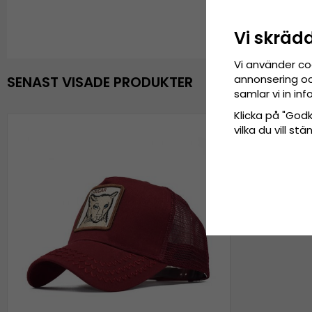
Vi skräd
Vi använder co
annonsering och
SENAST VISADE PRODUKTER
samlar vi in i
Klicka på "Godkä
vilka du vill s