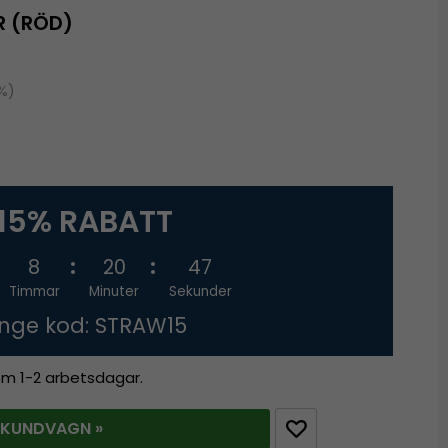
R (RÖD)
0%)
15% RABATT
8
20
46
Timmar
Minuter
Sekunder
nge kod: STRAW15
nom 1-2 arbetsdagar.
 KUNDVAGN »