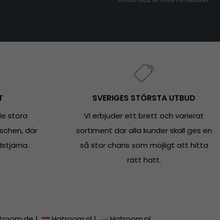
T
SVERIGES STÖRSTA UTBUD
e stora
Vi erbjuder ett brett och varierat
schen, där
sortiment där alla kunder skall ges en
dstjärna.
så stor chans som möjligt att hitta
rätt hatt.
troom.de
|
Hatroom.nl
|
Hatroom.pl