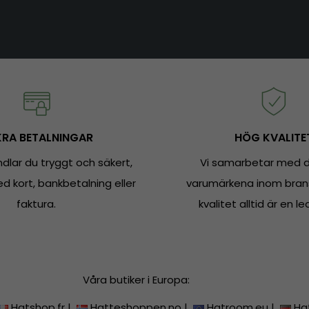
RA BETALNINGAR
HÖG KVALITE
dlar du tryggt och säkert,
Vi samarbetar med d
 kort, bankbetalning eller
varumärkena inom bran
faktura.
kvalitet alltid är en le
Våra butiker i Europa:
Hatshop.fr
|
Hatteshoppen.no
|
Hatroom.eu
|
Ha