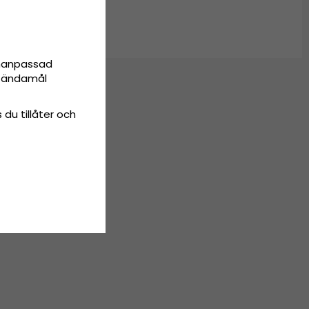
onanpassad
ta ändamål
 du tillåter och