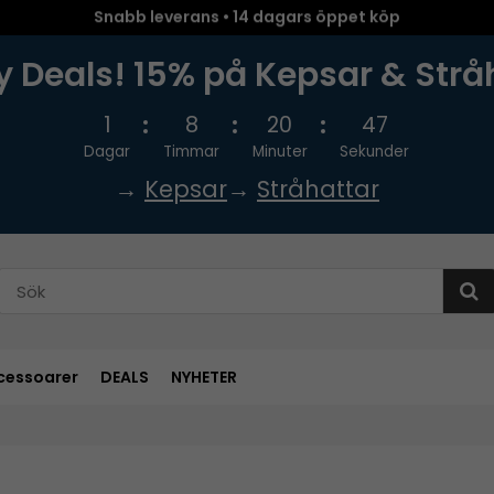
Snabb leverans • 14 dagars öppet köp
 Deals! 15% på Kepsar & Strå
1
8
20
46
Dagar
Timmar
Minuter
Sekunder
→
Kepsar
→
Stråhattar
cessoarer
DEALS
NYHETER