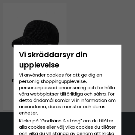
Vi skräddarsyr din
upplevelse
Vi använder cookies för att ge dig en
Keps - Gårda Bling Bling
personlig shoppingupplevelse,
(svart)
personanpassad annonsering och för hålla
våra webbplatser tillförlitliga och säkra. För
359 kr
449 kr
detta ändamål samlar vi in information om
användarna, deras mönster och deras
enheter.
Klicka på "Godkänn & stäng" om du tillåter
Kontakta oss
alla cookies eller välj vilka cookies du tillåter
och vilka du vill stänga av genom att klicka