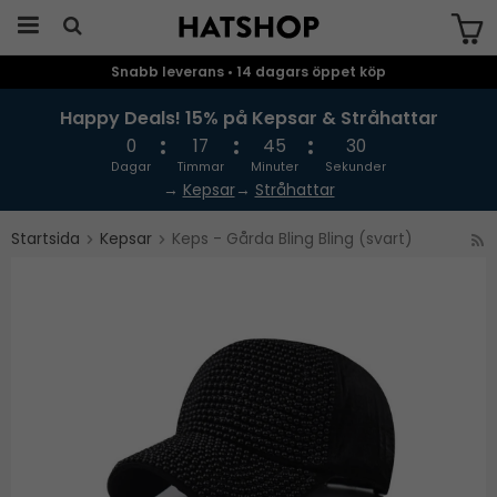
Snabb leverans • 14 dagars öppet köp
Produkten har blivit tillagd i varukorgen
Happy Deals! 15% på Kepsar & Stråhattar
0
17
45
30
Dagar
Timmar
Minuter
Sekunder
→
Kepsar
→
Stråhattar
Startsida
Kepsar
Keps - Gårda Bling Bling (svart)