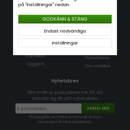
E-mail: info@hatshop.se
på "Inställningar" nedan.
Tel: 031-320 22 00
GODKÄNN & STÄNG
Kundservice
Information
Endast nödvändiga
Kontakt
Om Hatshop.se
Inställningar
Jag vill göra en retur
Populära sökningar
Köpvillkor
Nyhetsbrev
Logga in
Om cookies
Nyhetsbrev
Skriv in din e-postadress här för att
anmäla dig till vårt nyhetsbrev.
ANMÄL MIG
De uppgifter du matar in kommer endast
användas till våra nyhetsbrev.