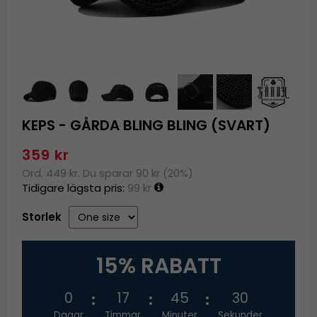
KEPS - GÅRDA BLING BLING (SVART)
359 kr
Ord. 449 kr. Du sparar 90 kr (20%)
Tidigare lägsta pris:
99 kr
Storlek
15% RABATT
0
17
45
30
Dagar
Timmar
Minuter
Sekunder