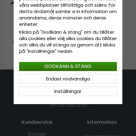
våra webbplatser tillförlitliga och säkra. För
detta ändamål samlar vi in information om
användarna, deras mönster och deras
enheter.
Klicka på "Godkänn & stäng" om du tillåter
Keps - Capslab Looney
alla cookies eller välj vilka cookies du tillåter
Tunes Daffy Duck (svart)
och vilka du vill stänga av genom att klicka
på "Inställningar" nedan.
399 kr
GODKÄNN & STÄNG
Endast nödvändiga
Kontakta oss
Inställningar
E-mail: info@hatshop.se
Tel: 031-320 22 00
Kundservice
Information
Kontakt