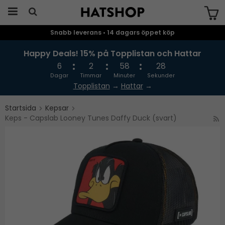
Snabb leverans • 14 dagars öppet köp
Produkten har blivit tillagd i varukorgen
Happy Deals! 15% på Topplistan och Hattar
6
2
58
28
Dagar
Timmar
Minuter
Sekunder
Topplistan
→
Hattar
→
Startsida
Kepsar
Keps - Capslab Looney Tunes Daffy Duck (svart)