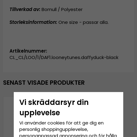
Tillverkad av:
Bomull / Polyester
Storleksinformation:
One size - passar alla.
Artikelnummer:
CL_CL/LOO/1/DAF1.looneytunes.daffyduck-black
SENAST VISADE PRODUKTER
Vi skräddarsyr din
upplevelse
Vi använder cookies för att ge dig en
personlig shoppingupplevelse,
personanpassad annonsering och för hålla