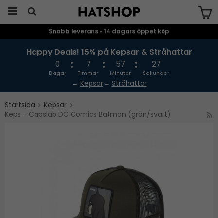
Snabb leverans • 14 dagars öppet köp
Produkten har blivit tillagd i varukorgen
Happy Deals! 15% på Kepsar & Stråhattar
0
7
57
26
Dagar
Timmar
Minuter
Sekunder
→
Kepsar
→
Stråhattar
Startsida
Kepsar
Keps - Capslab DC Comics Batman (grön/svart)