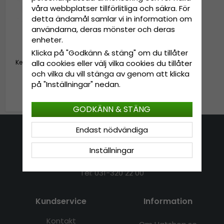
våra webbplatser tillförlitliga och säkra. För
detta ändamål samlar vi in information om
användarna, deras mönster och deras
enheter.
Klicka på "Godkänn & stäng" om du tillåter
Keps - Capslab DC Comics
alla cookies eller välj vilka cookies du tillåter
Batman (grön/svart)
och vilka du vill stänga av genom att klicka
på "Inställningar" nedan.
399 kr
GODKÄNN & STÄNG
Endast nödvändiga
Kontakta oss
Inställningar
E-mail: info@hatshop.se
Tel: 031-320 22 00
Kundservice
Information
Kontakt