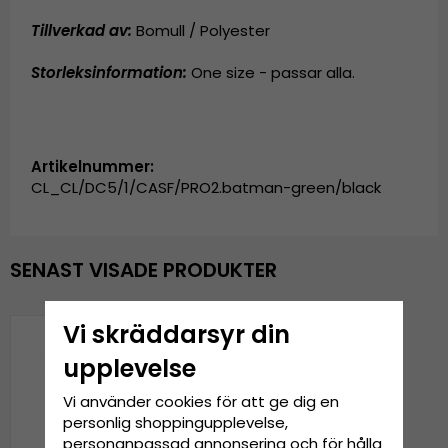
Tillverkad av:
Bomull / Polyester
Storleksinformation:
One size - passar alla.
Artikelnummer:
CL_CL/DC5/1/CASF/PRO2.batman-green/black
SENAST VISADE PRODUKTER
Vi skräddarsyr din
upplevelse
Vi använder cookies för att ge dig en
personlig shoppingupplevelse,
personanpassad annonsering och för hålla