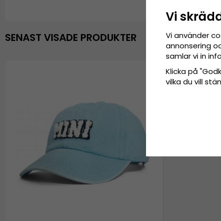
Vi skräd
Vi använder co
SENAST VISADE PRODUKTER
annonsering och
samlar vi in i
Klicka på "Godkä
vilka du vill s