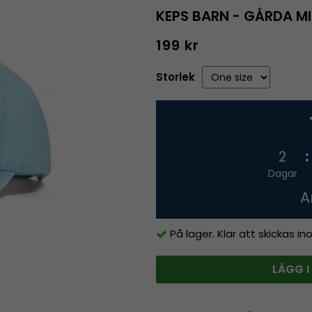
KEPS BARN - GÅRDA MI
199 kr
Storlek
2
Dagar
A
På lager. Klar att skickas i
LÄGG I