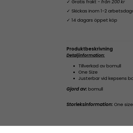
✓ Gratis frakt -
från 200 kr
✓ Skickas inom 1-2 arbetsdag
✓ 14 dagars öppet köp
Produktbeskrivning
Detaljinformation:
Tillverkad av bomull
One Size
Justerbar vid kepsens b
Gjord av:
bomull
Storleksinformation:
One size