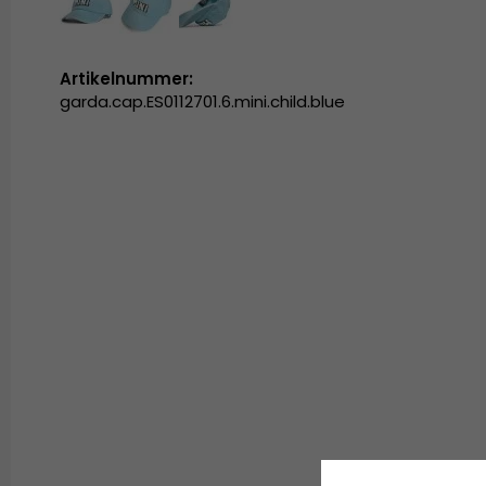
Artikelnummer:
garda.cap.ES0112701.6.mini.child.blue