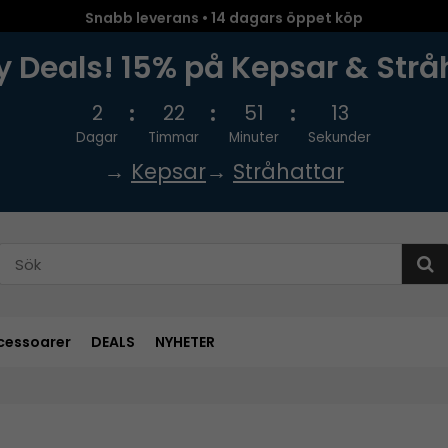
Snabb leverans • 14 dagars öppet köp
 Deals! 15% på Kepsar & Strå
2
22
51
12
Dagar
Timmar
Minuter
Sekunder
→
Kepsar
→
Stråhattar
cessoarer
DEALS
NYHETER