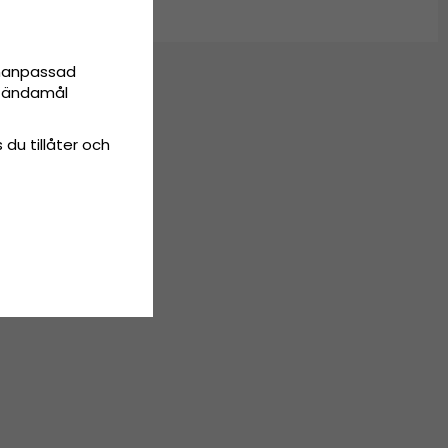
onanpassad
ta ändamål
 du tillåter och