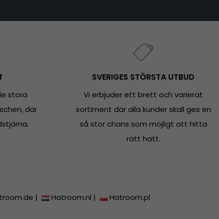
T
SVERIGES STÖRSTA UTBUD
e stora
Vi erbjuder ett brett och varierat
schen, där
sortiment där alla kunder skall ges en
dstjärna.
så stor chans som möjligt att hitta
rätt hatt.
troom.de
|
Hatroom.nl
|
Hatroom.pl