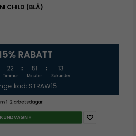
NI CHILD (BLÅ)
15% RABATT
22
51
12
Timmar
Minuter
Sekunder
nge kod: STRAW15
nom 1-2 arbetsdagar.
 KUNDVAGN »