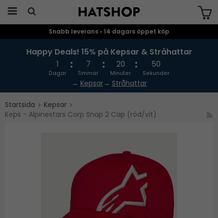
Snabb leverans • 14 dagars öppet köp
Produkten har blivit tillagd i varukorgen
Happy Deals! 15% på Kepsar & Stråhattar
1
7
20
49
Dagar
Timmar
Minuter
Sekunder
→
Kepsar
→
Stråhattar
Startsida
Kepsar
Keps - Alpinestars Corp Snap 2 Cap (röd/vit)