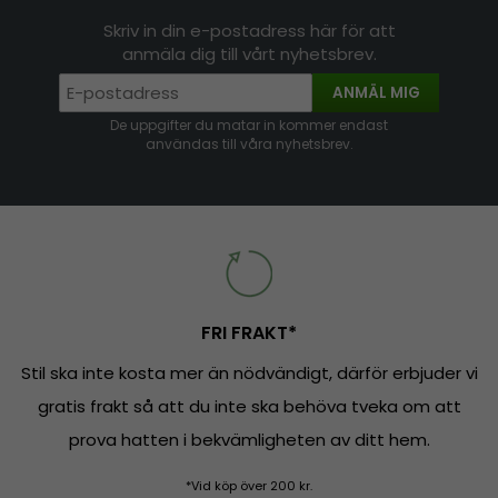
Skriv in din e-postadress här för att
anmäla dig till vårt nyhetsbrev.
ANMÄL MIG
De uppgifter du matar in kommer endast
användas till våra nyhetsbrev.
FRI FRAKT*
Stil ska inte kosta mer än nödvändigt, därför erbjuder vi
gratis frakt så att du inte ska behöva tveka om att
prova hatten i bekvämligheten av ditt hem.
*Vid köp över 200 kr.