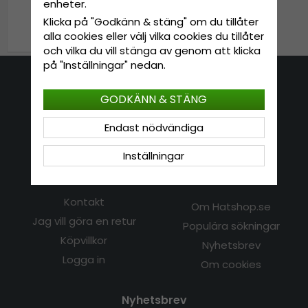
enheter.
Klicka på "Godkänn & stäng" om du tillåter
349 kr
429 kr
alla cookies eller välj vilka cookies du tillåter
och vilka du vill stänga av genom att klicka
på "Inställningar" nedan.
Kontakta oss
GODKÄNN & STÄNG
E-mail: info@hatshop.se
Endast nödvändiga
Tel: 031-320 22 00
Inställningar
Kundservice
Information
Kontakt
Om Hatshop.se
Jag vill göra en retur
Populära sökningar
Köpvillkor
Nyhetsbrev
Logga in
Om cookies
Nyhetsbrev