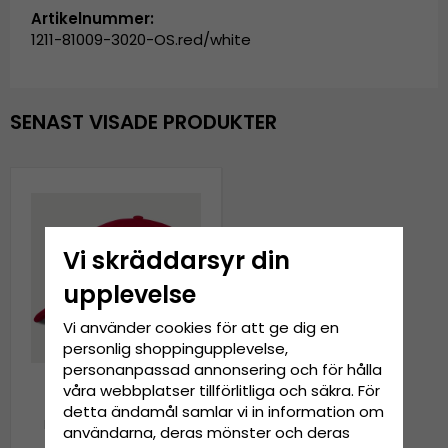
Artikelnummer:
1211-81009-3020-OS.red/white
SENAST VISADE PRODUKTER
Vi skräddarsyr din
upplevelse
Vi använder cookies för att ge dig en
personlig shoppingupplevelse,
personanpassad annonsering och för hålla
våra webbplatser tillförlitliga och säkra. För
detta ändamål samlar vi in information om
Keps - Alpinestars Corp
användarna, deras mönster och deras
Snap 2 Cap (röd/vit)