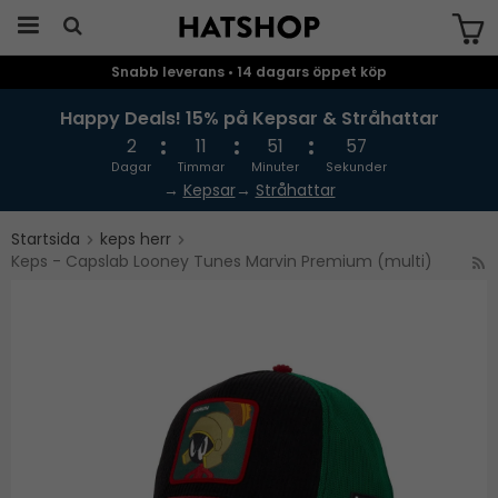
Snabb leverans • 14 dagars öppet köp
Produkten har blivit tillagd i varukorgen
Happy Deals! 15% på Kepsar & Stråhattar
2
11
51
56
Dagar
Timmar
Minuter
Sekunder
→
Kepsar
→
Stråhattar
Startsida
keps herr
Keps - Capslab Looney Tunes Marvin Premium (multi)