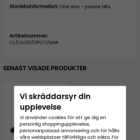
Storleksinformation:
One size - passar alla.
Artikelnummer:
CL/LOO10/1/PCT/MAR
SENAST VISADE PRODUKTER
Vi skräddarsyr din
upplevelse
Vi använder cookies för att ge dig en
personlig shoppingupplevelse,
personanpassad annonsering och för hålla
våra webbplatser tillförlitliga och säkra. För