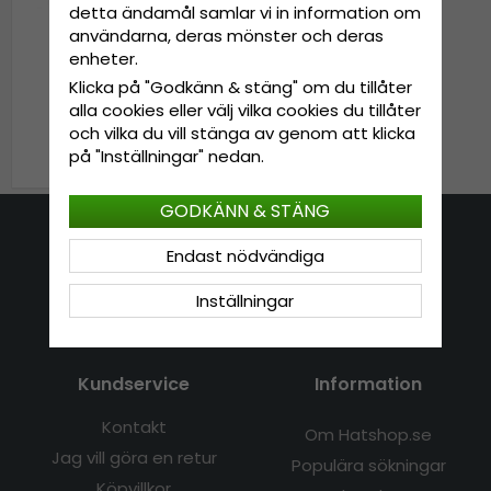
detta ändamål samlar vi in information om
användarna, deras mönster och deras
enheter.
Keps - Capslab Looney
Klicka på "Godkänn & stäng" om du tillåter
Tunes Marvin Premium
alla cookies eller välj vilka cookies du tillåter
(multi)
och vilka du vill stänga av genom att klicka
499 kr
på "Inställningar" nedan.
GODKÄNN & STÄNG
Kontakta oss
Endast nödvändiga
E-mail: info@hatshop.se
Inställningar
Tel: 031-320 22 00
Kundservice
Information
Kontakt
Om Hatshop.se
Jag vill göra en retur
Populära sökningar
Köpvillkor