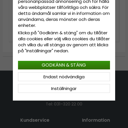
personanpassad annonsering och för hålla
våra webbplatser tillförlitliga och säkra. För
detta ändamål samlar vi in information om
Hattar - Gårda
Stråhatt - Gårda
Toquerville Crushable
Funchal Raffia Fedora
användarna, deras mönster och deras
Wool felt Western hat
(ljus natur/mörkbrun)
enheter.
(beige)
999 kr
699 kr
Klicka på "Godkänn & stäng" om du tillåter
alla cookies eller välj vilka cookies du tillåter
och vilka du vill stänga av genom att klicka
på "Inställningar" nedan.
Till Kassan
GODKÄNN & STÄNG
Endast nödvändiga
Kontakta oss
Inställningar
E-mail: info@hatshop.se
Tel: 031-320 22 00
Kundservice
Information