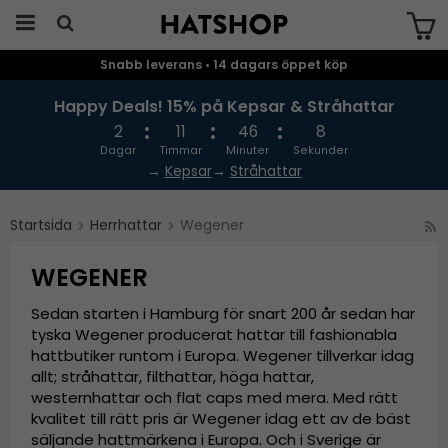
Snabb leverans • 14 dagars öppet köp
Produkten har blivit tillagd i varukorgen
Happy Deals! 15% på Kepsar & Stråhattar
2
11
46
7
Dagar
Timmar
Minuter
Sekunder
→
Kepsar
→
Stråhattar
Startsida
Herrhattar
Wegener
WEGENER
Sedan starten i Hamburg för snart 200 år sedan har
tyska Wegener producerat hattar till fashionabla
hattbutiker runtom i Europa. Wegener tillverkar idag
allt; stråhattar, filthattar, höga hattar,
westernhattar och flat caps med mera. Med rätt
kvalitet till rätt pris är Wegener idag ett av de bäst
säljande hattmärkena i Europa. Och i Sverige är