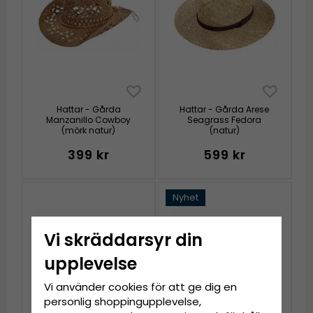
Hattar - Gårda
Hattar - Gårda Arese
Manzanillo Cowboy
Seagrass Fedora
(mörk natur)
(natur)
399 kr
599 kr
Nyhet
Vi skräddarsyr din
upplevelse
Vi använder cookies för att ge dig en
personlig shoppingupplevelse,