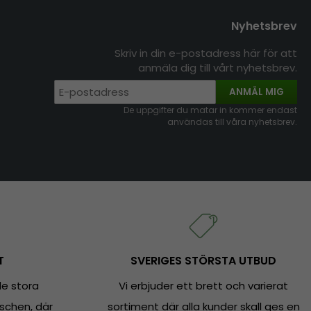
Nyhetsbrev
Skriv in din e-postadress här för att
anmäla dig till vårt nyhetsbrev.
ANMÄL MIG
De uppgifter du matar in kommer endast
användas till våra nyhetsbrev.
T
SVERIGES STÖRSTA UTBUD
e stora
Vi erbjuder ett brett och varierat
schen, där
sortiment där alla kunder skall ges en