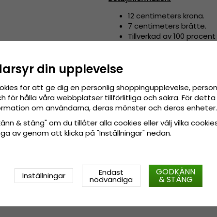
12 centimeters krona.
7 centimeters brätte.
Tillverkad av
100 procent yl
Tillverkad i Italien.
Vattentålig.
darsyr din upplevelse
Svettband av bomull.
okies för att ge dig en personlig shoppingupplevelse, pers
 för hålla våra webbplatser tillförlitliga och säkra. För det
nformation om användarna, deras mönster och deras enheter.
nn & stäng" om du tillåter alla cookies eller välj vilka cookies
tänga av genom att klicka på "Inställningar" nedan.
GODKÄNN
Endast
Inställningar
& STÄNG
nödvändiga