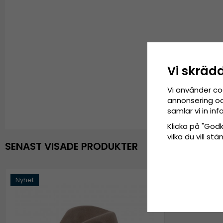
Vi skräd
Vi använder co
annonsering och
samlar vi in i
Klicka på "Godkä
vilka du vill s
SENAST VISADE PRODUKTER
Nyhet