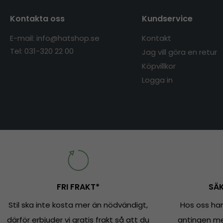
Kontakta oss
Kundservice
E-mail: info@hatshop.se
Kontakt
Tel: 031-320 22 00
Jag vill göra en retur
Köpvillkor
Logga in
FRI FRAKT*
SÄK
Stil ska inte kosta mer än nödvändigt,
Hos oss han
därför erbjuder vi gratis frakt så att du
antingen med