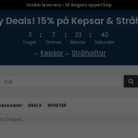
Snabb leverans • 14 dagars öppet köp
 Deals! 15% på Kepsar & Strå
3
7
23
39
Dagar
Timmar
Minuter
Sekunder
→
Kepsar
→
Stråhattar
cessoarer
DEALS
NYHETER
Hat (taupe)