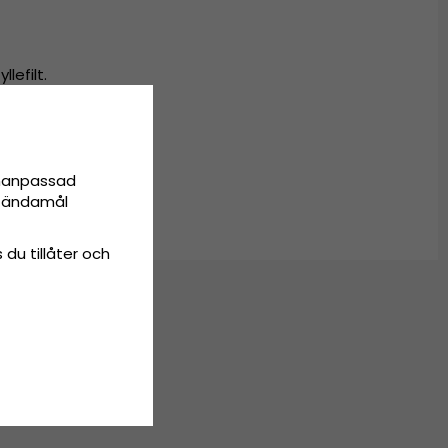
lefilt.
onanpassad
ta ändamål
 du tillåter och