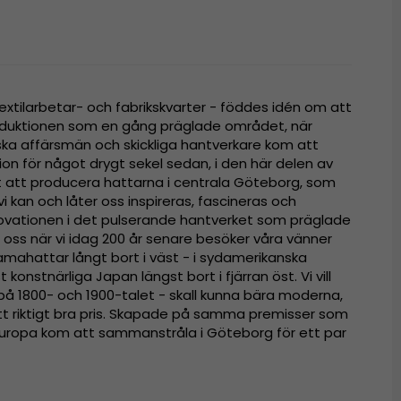
extilarbetar- och fabrikskvarter - föddes idén om att
oduktionen som en gång präglade området, när
ska affärsmän och skickliga hantverkare kom att
tion för något drygt sekel sedan, i den här delen av
igt att producera hattarna i centrala Göteborg, som
i kan och låter oss inspireras, fascineras och
ovationen i det pulserande hantverket som präglade
oss när vi idag 200 år senare besöker våra vänner
mahattar långt bort i väst - i sydamerikanska
t konstnärliga Japan längst bort i fjärran öst. Vi vill
 på 1800- och 1900-talet - skall kunna bära moderna,
 ett riktigt bra pris. Skapade på samma premisser som
i Europa kom att sammanstråla i Göteborg för ett par