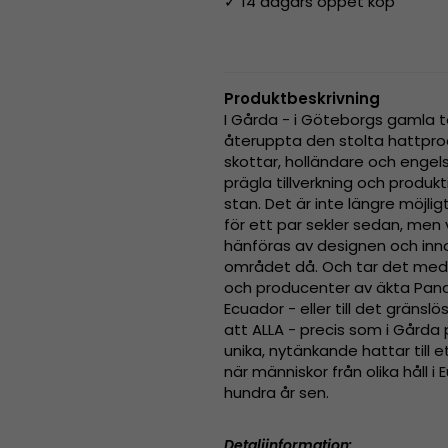
✓ 14 dagars öppet köp
Produktbeskrivning
I Gårda - i Göteborgs gamla t
återuppta den stolta hattpr
skottar, holländare och engel
prägla tillverkning och produk
stan. Det är inte längre möjl
för ett par sekler sedan, men v
hänföras av designen och inn
området då. Och tar det med 
och producenter av äkta Pana
Ecuador - eller till det gränslös
att ALLA - precis som i Gårda
unika, nytänkande hattar till
när människor från olika håll 
hundra år sen.
Detaljinformation: