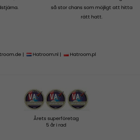
dstjärna.
så stor chans som möjligt att hitta
rätt hatt.
troom.de
|
Hatroom.nl
|
Hatroom.pl
Årets superföretag
5 år i rad