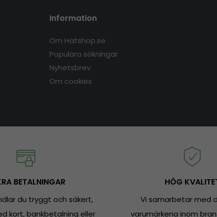
Information
Om Hatshop.se
Populära sökningar
Nyhetsbrev
Om cookies
RA BETALNINGAR
HÖG KVALITE
dlar du tryggt och säkert,
Vi samarbetar med d
 kort, bankbetalning eller
varumärkena inom bran