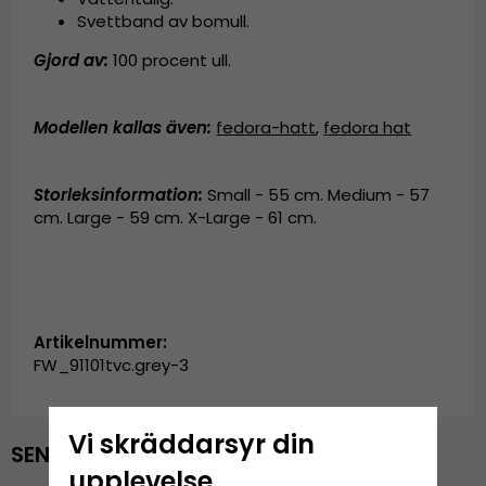
Svettband av bomull.
Gjord av:
100 procent ull.
Modellen kallas även
:
fedora-hatt
,
fedora hat
Storleksinformation:
Small - 55 cm. Medium - 57
cm. Large - 59 cm. X-Large - 61 cm.
Artikelnummer:
FW_91101tvc.grey-3
Vi skräddarsyr din
SENAST VISADE PRODUKTER
upplevelse