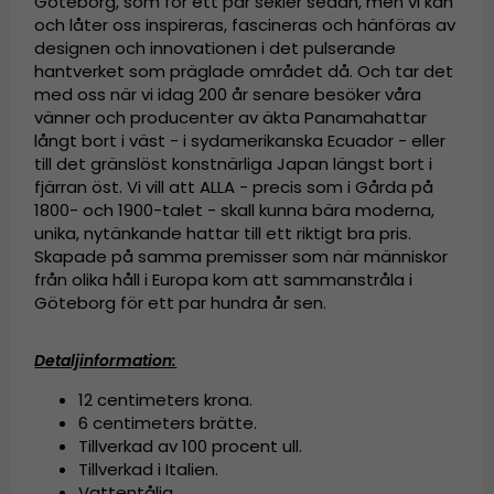
Göteborg, som för ett par sekler sedan, men vi kan
och låter oss inspireras, fascineras och hänföras av
designen och innovationen i det pulserande
hantverket som präglade området då. Och tar det
med oss när vi idag 200 år senare besöker våra
vänner och producenter av äkta Panamahattar
långt bort i väst - i sydamerikanska Ecuador - eller
till det gränslöst konstnärliga Japan längst bort i
fjärran öst. Vi vill att ALLA - precis som i Gårda på
1800- och 1900-talet - skall kunna bära moderna,
unika, nytänkande hattar till ett riktigt bra pris.
Skapade på samma premisser som när människor
från olika håll i Europa kom att sammanstråla i
Göteborg för ett par hundra år sen.
Detaljinformation:
12 centimeters krona.
6 centimeters brätte.
Tillverkad av
100 procent ull.
Tillverkad i Italien.
Vattentålig.