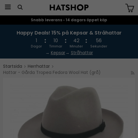
Snabb leverans • 14 dagars öppet köp
Produkten har blivit tillagd i varukorgen
Happy Deals! 15% på Kepsar & Stråhattar
1
10
42
55
Dagar
Timmar
Minuter
Sekunder
→
Kepsar
→
Stråhattar
Startsida
Herrhattar
Hattar - Gårda Tropea Fedora Wool Hat (grå)