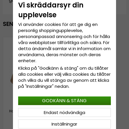
garda.bucket.corduroy.beige-1
Vi skräddarsyr din
upplevelse
SENAST VISADE PRODUKTER
Vi använder cookies för att ge dig en
personlig shoppingupplevelse,
personanpassad annonsering och för hålla
våra webbplatser tillförlitliga och säkra. För
detta ändamål samlar vi in information om
användarna, deras mönster och deras
enheter.
Klicka på "Godkänn & stäng" om du tillåter
alla cookies eller välj vilka cookies du tillåter
och vilka du vill stänga av genom att klicka
på "Inställningar" nedan.
GODKÄNN & STÄNG
Hattar - Gårda Manchester
Endast nödvändiga
Bucket (beige)
Inställningar