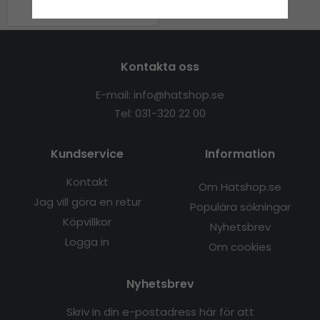
279 kr
349 kr
Kontakta oss
E-mail: info@hatshop.se
Tel: 031-320 22 00
Kundservice
Information
Kontakt
Om Hatshop.se
Jag vill göra en retur
Populära sökningar
Köpvillkor
Nyhetsbrev
Logga in
Om cookies
Nyhetsbrev
Skriv in din e-postadress här för att