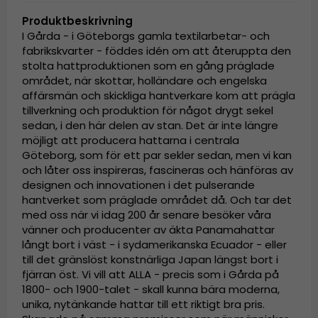
Produktbeskrivning
I Gårda - i Göteborgs gamla textilarbetar- och
fabrikskvarter - föddes idén om att återuppta den
stolta hattproduktionen som en gång präglade
området, när skottar, holländare och engelska
affärsmän och skickliga hantverkare kom att prägla
tillverkning och produktion för något drygt sekel
sedan, i den här delen av stan. Det är inte längre
möjligt att producera hattarna i centrala
Göteborg, som för ett par sekler sedan, men vi kan
och låter oss inspireras, fascineras och hänföras av
designen och innovationen i det pulserande
hantverket som präglade området då. Och tar det
med oss när vi idag 200 år senare besöker våra
vänner och producenter av äkta Panamahattar
långt bort i väst - i sydamerikanska Ecuador - eller
till det gränslöst konstnärliga Japan längst bort i
fjärran öst. Vi vill att ALLA - precis som i Gårda på
1800- och 1900-talet - skall kunna bära moderna,
unika, nytänkande hattar till ett riktigt bra pris.