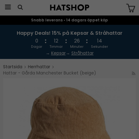
Snabb leverans • 14 dagars öppet köp
Produkten har blivit tillagd i varukorgen
Happy Deals! 15% på Kepsar & Stråhattar
0
12
26
13
Dagar
Timmar
Minuter
Sekunder
→
Kepsar
→
Stråhattar
Startsida
Herrhattar
Hattar - Gårda Manchester Bucket (beige)