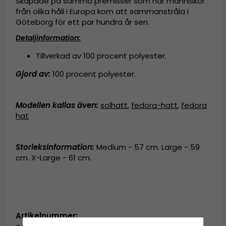
Skapade på samma premisser som när människor
från olika håll i Europa kom att sammanstråla i
Göteborg för ett par hundra år sen.
Detaljinformation:
Tillverkad av
100 procent polyester.
Gjord av:
100 procent polyester
.
Modellen kallas även
:
solhatt
,
fedora-hatt
,
fedora
hat
Storleksinformation:
Medium - 57 cm. Large - 59
cm. X-Large - 61 cm.
Artikelnummer: