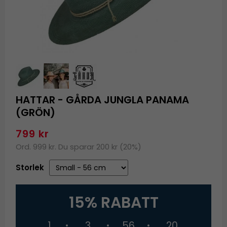
HATTAR - GÅRDA JUNGLA PANAMA
(GRÖN)
799 kr
Ord. 999 kr. Du sparar 200 kr (20%)
Storlek
15% RABATT
1
3
56
19