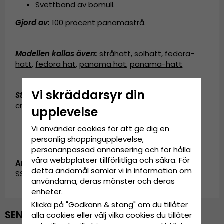
Svettband av bomull.
Gjord av:
100 procent panamastrå
.
Modellen kallas även
:
stråhatt
,
solhatt
,
fedora-
hatt
,
fedora hat
,
panama hat
,
panama-hatt
Vi skräddarsyr din
Storleksinformation:
Small - 56 cm. Medium - 58
cm. Large - 60 cm. X-Large - 62 cm.
upplevelse
Vi använder cookies för att ge dig en
personlig shoppingupplevelse,
personanpassad annonsering och för hålla
våra webbplatser tillförlitliga och säkra. För
Artikelnummer:
detta ändamål samlar vi in information om
SS_jungla.2167antique.Green
användarna, deras mönster och deras
enheter.
Klicka på "Godkänn & stäng" om du tillåter
SENAST VISADE PRODUKTER
alla cookies eller välj vilka cookies du tillåter