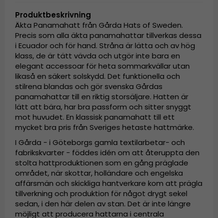
Produktbeskrivning
Äkta Panamahatt från Gårda Hats of Sweden.
Precis som alla äkta panamahattar tillverkas dessa
i Ecuador och för hand. Stråna är lätta och av hög
klass, de är tätt vävda och utgör inte bara en
elegant accessoar för heta sommarkvällar utan
likaså en säkert solskydd. Det funktionella och
stilrena blandas och gör svenska Gårdas
panamahattar till en riktig storsäljare. Hatten är
lätt att bära, har bra passform och sitter snyggt
mot huvudet. En klassisk panamahatt till ett
mycket bra pris från Sveriges hetaste hattmärke.
I Gårda - i Göteborgs gamla textilarbetar- och
fabrikskvarter - föddes idén om att återuppta den
stolta hattproduktionen som en gång präglade
området, när skottar, holländare och engelska
affärsmän och skickliga hantverkare kom att prägla
tillverkning och produktion för något drygt sekel
sedan, i den här delen av stan. Det är inte längre
möjligt att producera hattarna i centrala