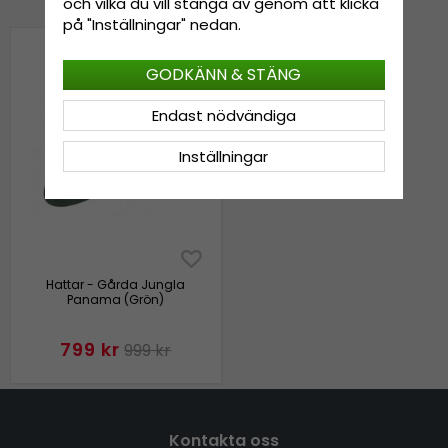
och vilka du vill stänga av genom att klicka
på "Inställningar" nedan.
GODKÄNN & STÄNG
Endast nödvändiga
Inställningar
Hattar - Gårda Jungla
Panama (Grön)
799 kr
999 kr
Kontakta oss