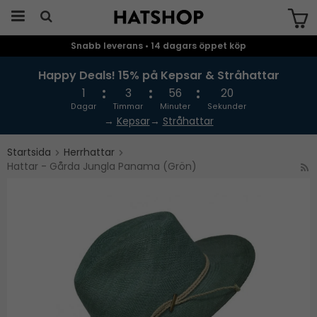
Snabb leverans • 14 dagars öppet köp
Produkten har blivit tillagd i varukorgen
Happy Deals! 15% på Kepsar & Stråhattar
1
3
56
19
Dagar
Timmar
Minuter
Sekunder
→
Kepsar
→
Stråhattar
Startsida
Herrhattar
Hattar - Gårda Jungla Panama (Grön)