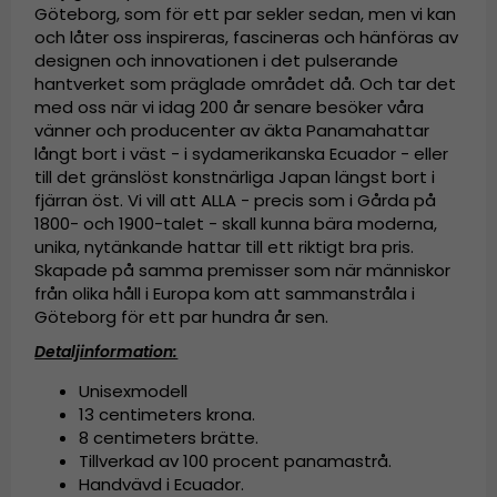
Göteborg, som för ett par sekler sedan, men vi kan
och låter oss inspireras, fascineras och hänföras av
designen och innovationen i det pulserande
hantverket som präglade området då. Och tar det
med oss när vi idag 200 år senare besöker våra
vänner och producenter av äkta Panamahattar
långt bort i väst - i sydamerikanska Ecuador - eller
till det gränslöst konstnärliga Japan längst bort i
fjärran öst. Vi vill att ALLA - precis som i Gårda på
1800- och 1900-talet - skall kunna bära moderna,
unika, nytänkande hattar till ett riktigt bra pris.
Skapade på samma premisser som när människor
från olika håll i Europa kom att sammanstråla i
Göteborg för ett par hundra år sen.
Detaljinformation:
Unisexmodell
13 centimeters krona.
8 centimeters brätte.
Tillverkad av
100 procent panamastrå.
Handvävd i Ecuador.