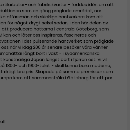
extilarbetar- och fabrikskvarter - föddes idén om att
oduktionen som en gång präglade området, när
ska affärsmän och skickliga hantverkare kom att
tion för något drygt sekel sedan, i den här delen av
igt att producera hattarna i centrala Göteborg, som
i kan och låter oss inspireras, fascineras och
ovationen i det pulserande hantverket som präglade
oss när vi idag 200 år senare besöker våra vänner
mahattar långt bort i väst - i sydamerikanska
t konstnärliga Japan längst bort i fjärran öst. Vi vill
 på 1800- och 1900-talet - skall kunna bära moderna,
 ett riktigt bra pris. Skapade på samma premisser som
i Europa kom att sammanstråla i Göteborg för ett par
ll.