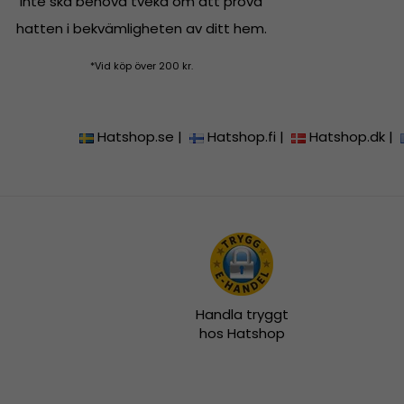
inte ska behöva tveka om att prova
hatten i bekvämligheten av ditt hem.
*Vid köp över 200 kr.
Hatshop.se
|
Hatshop.fi
|
Hatshop.dk
|
Handla tryggt
hos Hatshop