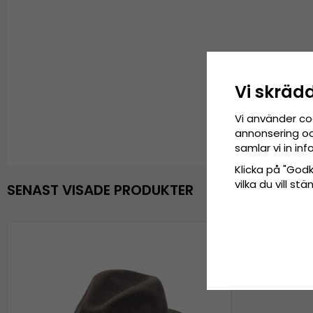
Vi skräd
Vi använder co
annonsering och
samlar vi in i
Klicka på "Godkä
vilka du vill s
SENAST VISADE PRODUKTER