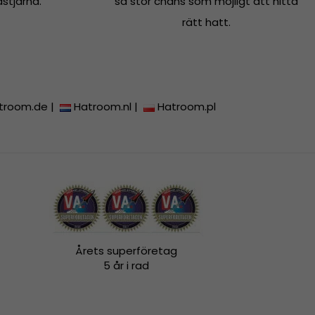
dstjärna.
så stor chans som möjligt att hitta
rätt hatt.
troom.de
|
Hatroom.nl
|
Hatroom.pl
Årets superföretag
5 år i rad