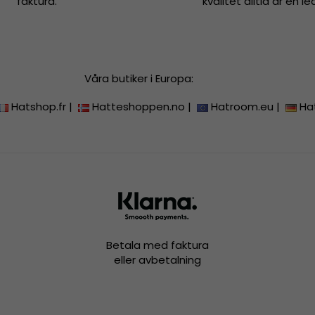
faktura.
kvalitet alltid är en le
Våra butiker i Europa:
Hatshop.fr
|
Hatteshoppen.no
|
Hatroom.eu
|
Ha
Betala med faktura
eller avbetalning