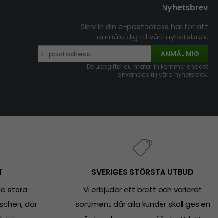
Nyhetsbrev
Skriv in din e-postadress här för att
anmäla dig till vårt nyhetsbrev.
ANMÄL MIG
De uppgifter du matar in kommer endast
användas till våra nyhetsbrev.
T
SVERIGES STÖRSTA UTBUD
e stora
Vi erbjuder ett brett och varierat
schen, där
sortiment där alla kunder skall ges en