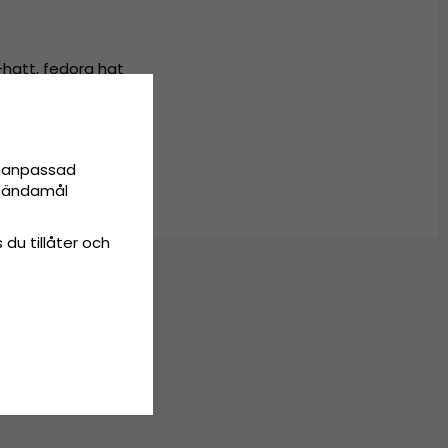
-hatt
,
fedora hat
onanpassad
ta ändamål
 du tillåter och