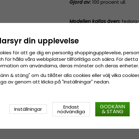
Gjord av:
100 procent ull.
Modellen kallas även
:
fedora
darsyr din upplevelse
okies för att ge dig en personlig shoppingupplevelse, pers
 för hålla våra webbplatser tillförlitliga och säkra. För det
nformation om användarna, deras mönster och deras enheter.
nn & stäng" om du tillåter alla cookies eller välj vilka cookies
tänga av genom att klicka på "Inställningar" nedan.
GODKÄNN
Endast
Inställningar
& STÄNG
nödvändiga