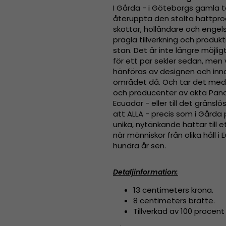
I Gårda - i Göteborgs gamla t
återuppta den stolta hattpr
skottar, holländare och engel
prägla tillverkning och produk
stan. Det är inte längre möjl
för ett par sekler sedan, men v
hänföras av designen och inn
området då. Och tar det med 
och producenter av äkta Pana
Ecuador - eller till det gränslös
att ALLA - precis som i Gårda
unika, nytänkande hattar till
när människor från olika håll 
hundra år sen.
Detaljinformation:
13 centimeters krona.
8 centimeters brätte.
Tillverkad av
100 procent u