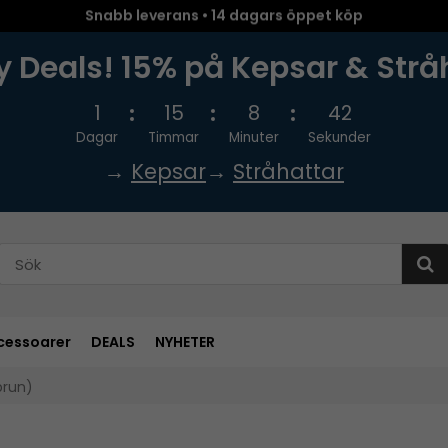
Snabb leverans • 14 dagars öppet köp
 Deals! 15% på Kepsar & Strå
1
15
8
41
Dagar
Timmar
Minuter
Sekunder
→
Kepsar
→
Stråhattar
cessoarer
DEALS
NYHETER
brun)