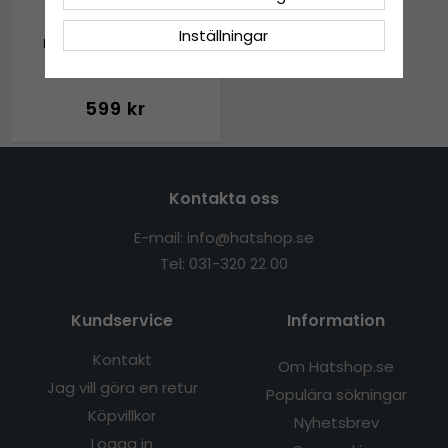
Inställningar
Hattar - Gårda Bellagio
Fedora (vit)
599 kr
Kontakta oss
E-mail: info@hatshop.se
Tel: 031-320 22 00
Kundservice
Information
Kontakt
Om Hatshop.se
Jag vill göra en retur
Populära sökningar
Köpvillkor
Nyhetsbrev
Logga in