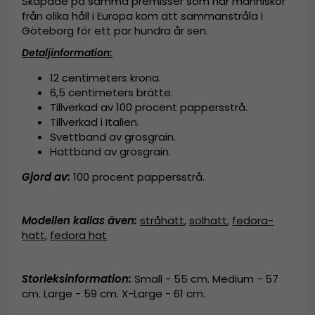
Skapade på samma premisser som när människor
från olika håll i Europa kom att sammanstråla i
Göteborg för ett par hundra år sen.
Detaljinformation:
12 centimeters krona.
6,5 centimeters brätte.
Tillverkad av
100 procent pappersstrå.
Tillverkad i Italien.
Svettband av grosgrain.
Hattband av grosgrain.
Gjord av:
100 procent pappersstrå
.
Modellen kallas även
:
stråhatt
,
solhatt
,
fedora-
hatt
,
fedora hat
Storleksinformation:
Small - 55 cm. Medium - 57
cm. Large - 59 cm. X-Large - 61 cm.