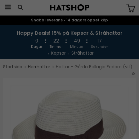
Snabb leverans • 14 dagars öppet köp
Produkten har blivit tillagd i varukorgen
Happy Deals! 15% på Kepsar & Stråhattar
0
22
49
16
Dagar
Timmar
Minuter
Sekunder
→
Kepsar
→
Stråhattar
Startsida
Herrhattar
Hattar - Gårda Bellagio Fedora (vit)