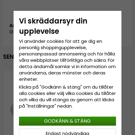
Vi skräddarsyr din
Artikelnummer:
upplevelse
0131095N.white-1
Vi använder cookies för att ge dig en
personlig shoppingupplevelse,
personanpassad annonsering och för hålla
SENAST VISADE PRODUKTER
våra webbplatser tillförlitliga och säkra. För
detta ändamål samlar vi in information om
användarna, deras mönster och deras
enheter.
Klicka på "Godkänn & stäng" om du tillåter
alla cookies eller välj vilka cookies du tillåter
och vilka du vill stänga av genom att klicka
på "Inställningar" nedan.
GODKÄNN & STÄNG
Endast nödvändiga