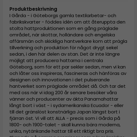
Produktbeskrivning
I Gårda - i Göteborgs gamla textilarbetar- och
fabrikskvarter - föddes idén om att återuppta den
stolta hattproduktionen som en gång präglade
området, när skottar, holländare och engelska
affärsmän och skickliga hantverkare kom att prägla
tillverkning och produktion för något drygt sekel
sedan, i den här delen av stan. Det är inte längre
möjligt att producera hattarna i centrala
Göteborg, som för ett par sekler sedan, men vi kan
och låter oss inspireras, fascineras och hänföras av
designen och innovationen i det pulserande
hantverket som präglade området då. Och tar det
med oss när vi idag 200 år senare besöker våra
vänner och producenter av äkta Panamahattar
långt bort i väst - i sydamerikanska Ecuador - eller
till det gränslöst konstnärliga Japan längst bort i
fjärran öst. Vi vill att ALLA - precis som i Gårda på
1800- och 1900-talet - skall kunna bära moderna,
unika, nytänkande hattar till ett riktigt bra pris.