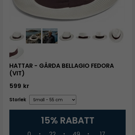
HATTAR - GÅRDA BELLAGIO FEDORA
(VIT)
599 kr
Storlek
15% RABATT
0
22
49
16