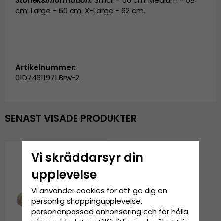
Storleksinformation:
Small - 56 cm. Medium - 58
cm. Large - 60 cm. X-Large - 62 cm.
Artikelnummer:
01D74611971.Brw-2
SENAST VISADE PRODUKTER
Vi skräddarsyr din
upplevelse
Vi använder cookies för att ge dig en
personlig shoppingupplevelse,
personanpassad annonsering och för hålla