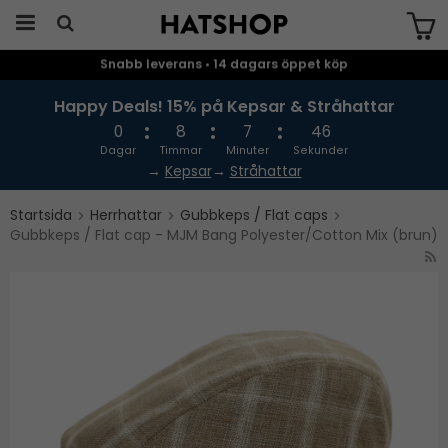
Snabb leverans • 14 dagars öppet köp
Produkten har blivit tillagd i varukorgen
Happy Deals! 15% på Kepsar & Stråhattar
0
8
7
46
Dagar
Timmar
Minuter
Sekunder
→
Kepsar
→
Stråhattar
Startsida
Herrhattar
Gubbkeps / Flat caps
Gubbkeps / Flat cap - MJM Bang Polyester/Cotton Mix (brun)