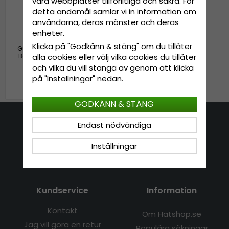
våra webbplatser tillförlitliga och säkra. För
detta ändamål samlar vi in information om
användarna, deras mönster och deras
enheter.
Klicka på "Godkänn & stäng" om du tillåter
Gubbkeps / Flat cap - MJM
Bang Polyester/Cotton Mix
alla cookies eller välj vilka cookies du tillåter
(brun)
och vilka du vill stänga av genom att klicka
på "Inställningar" nedan.
399 kr
499 kr
GODKÄNN & STÄNG
Endast nödvändiga
Kontakta oss
Inställningar
E-mail: info@hatshop.se
Tel: 031-320 22 00
Kundservice
Information
Kontakt
Om Hatshop.se
Jag vill göra en retur
Populära sökningar