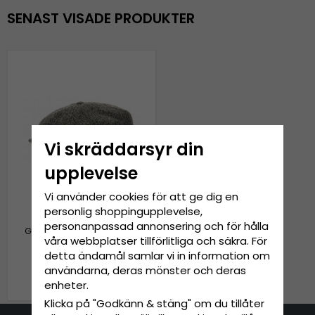
SENAST VISADE PRODUKTER
Vi skräddarsyr din
upplevelse
Vi använder cookies för att ge dig en
personlig shoppingupplevelse,
personanpassad annonsering och för hålla
Gubbkeps / Flat cap - CTH
våra webbplatser tillförlitliga och säkra. För
Ericson Alan Sr. Harris
Tweed Newsboy (svart)
detta ändamål samlar vi in information om
användarna, deras mönster och deras
959 kr
1 199 kr
enheter.
Klicka på "Godkänn & stäng" om du tillåter