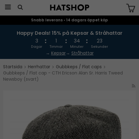
Snabb leverans • 14 dagars öppet köp
Produkten har blivit tillagd i varukorgen
Happy Deals! 15% på Kepsar & Stråhattar
3
1
34
23
Dagar
Timmar
Minuter
Sekunder
→
Kepsar
→
Stråhattar
Startsida
Herrhattar
Gubbkeps / Flat caps
Gubbkeps / Flat cap - CTH Ericson Alan Sr. Harris Tweed
Newsboy (svart)