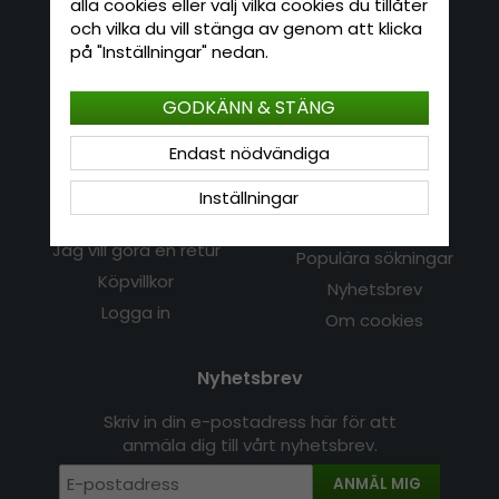
alla cookies eller välj vilka cookies du tillåter
och vilka du vill stänga av genom att klicka
Kontakta oss
på "Inställningar" nedan.
E-mail: info@hatshop.se
GODKÄNN & STÄNG
Tel: 031-320 22 00
Endast nödvändiga
Kundservice
Information
Inställningar
Kontakt
Om Hatshop.se
Jag vill göra en retur
Populära sökningar
Köpvillkor
Nyhetsbrev
Logga in
Om cookies
Nyhetsbrev
Skriv in din e-postadress här för att
anmäla dig till vårt nyhetsbrev.
ANMÄL MIG