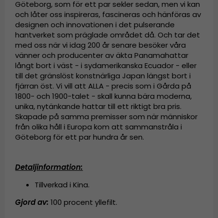
Göteborg, som för ett par sekler sedan, men vi kan
och låter oss inspireras, fascineras och hänföras av
designen och innovationen i det pulserande
hantverket som präglade området då. Och tar det
med oss när vi idag 200 år senare besöker våra
vänner och producenter av äkta Panamahattar
långt bort i väst - i sydamerikanska Ecuador - eller
till det gränslöst konstnärliga Japan längst bort i
fjärran öst. Vi vill att ALLA - precis som i Gårda på
1800- och 1900-talet - skall kunna bära moderna,
unika, nytänkande hattar till ett riktigt bra pris.
Skapade på samma premisser som när människor
från olika håll i Europa kom att sammanstråla i
Göteborg för ett par hundra år sen.
Detaljinformation:
Tillverkad i Kina.
Gjord av:
100 procent yllefilt.