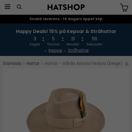
Snabb leverans • 14 dagars öppet köp
Produkten har blivit tillagd i varukorgen
Happy Deals! 15% på Kepsar & Stråhattar
3
5
31
55
Dagar
Timmar
Minuter
Sekunder
→
Kepsar
→
Stråhattar
Startsida
Hattar
Hattar - Gårda Astoria Fedora (beige)