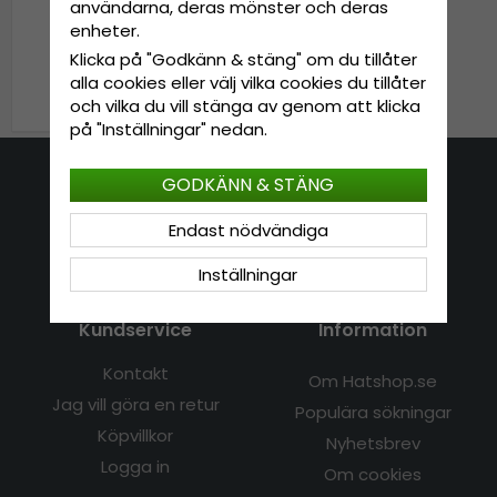
användarna, deras mönster och deras
Hattar - Gårda Astoria
enheter.
Fedora (beige)
Klicka på "Godkänn & stäng" om du tillåter
alla cookies eller välj vilka cookies du tillåter
749 kr
och vilka du vill stänga av genom att klicka
på "Inställningar" nedan.
GODKÄNN & STÄNG
Kontakta oss
Endast nödvändiga
E-mail: info@hatshop.se
Tel: 031-320 22 00
Inställningar
Kundservice
Information
Kontakt
Om Hatshop.se
Jag vill göra en retur
Populära sökningar
Köpvillkor
Nyhetsbrev
Logga in
Om cookies