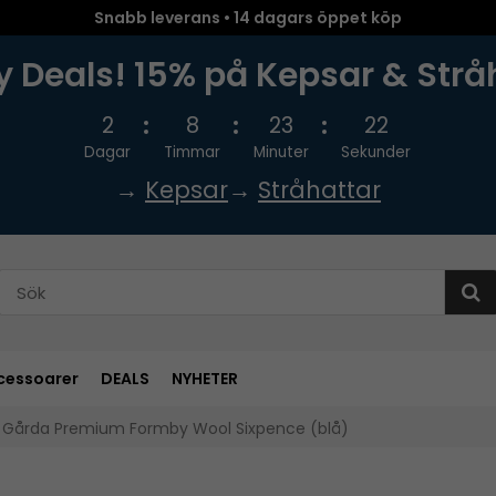
Snabb leverans • 14 dagars öppet köp
 Deals! 15% på Kepsar & Strå
2
8
23
21
Dagar
Timmar
Minuter
Sekunder
→
Kepsar
→
Stråhattar
cessoarer
DEALS
NYHETER
- Gårda Premium Formby Wool Sixpence (blå)