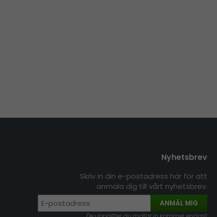
Nyhetsbrev
Skriv in din e-postadress här för att
anmäla dig till vårt nyhetsbrev.
ANMÄL MIG
De uppgifter du matar in kommer endast