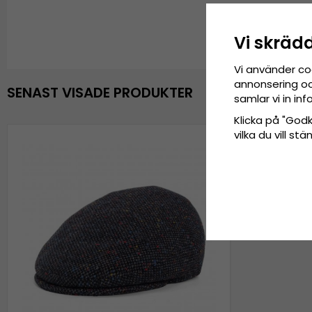
Vi skräd
Vi använder co
annonsering och
SENAST VISADE PRODUKTER
samlar vi in i
Klicka på "Godkä
vilka du vill s