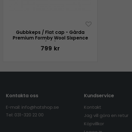
Gubbkeps / Flat cap - Gårda
Premium Formby Wool Sixpence
(blå)
799 kr
Kontakta oss
Kundservice
E-mail: info@hatshop.se
Kontakt
Tel: 031-320 22 00
Jag vill göra en retur
Köpvillkor
Logga in