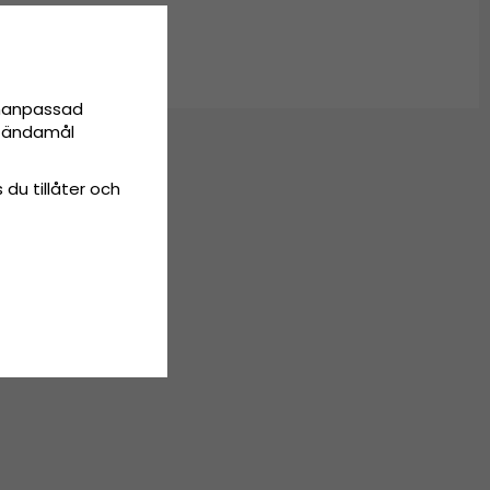
onanpassad
ta ändamål
 du tillåter och