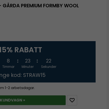
 - GÅRDA PREMIUM FORMBY WOOL
15% RABATT
8
23
21
Timmar
Minuter
Sekunder
nge kod: STRAW15
nom 1-2 arbetsdagar.
 KUNDVAGN »