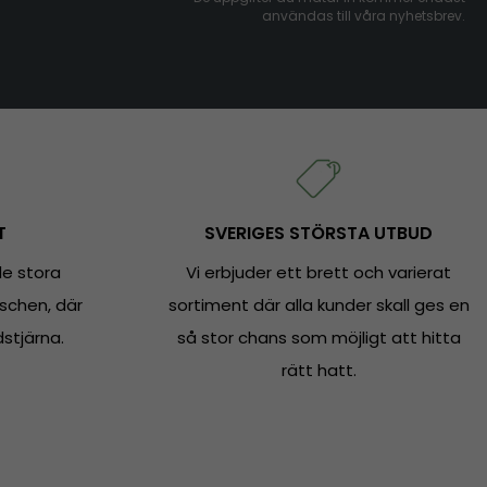
användas till våra nyhetsbrev.
T
SVERIGES STÖRSTA UTBUD
e stora
Vi erbjuder ett brett och varierat
schen, där
sortiment där alla kunder skall ges en
dstjärna.
så stor chans som möjligt att hitta
rätt hatt.