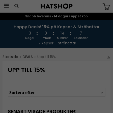
Snabb leverans • 14 dagars öppet köp
Produkten har blivit tillagd i varukorgen
Happy Deals! 15% på Kepsar & Stråhattar
3
3
14
7
Dagar
Timmar
Minuter
Sekunder
→
Kepsar
→
Stråhattar
Startsida
DEALS
Upp till 15%
UPP TILL 15%
Sortera efter
SENAST VISADE PRODUKTER: