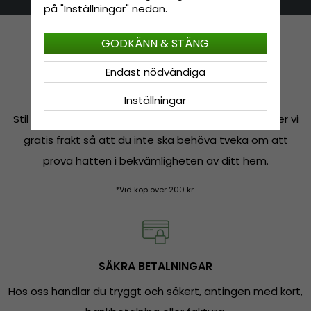
på "Inställningar" nedan.
GODKÄNN & STÄNG
Endast nödvändiga
FRI FRAKT*
Inställningar
Stil ska inte kosta mer än nödvändigt, därför erbjuder vi
gratis frakt så att du inte ska behöva tveka om att
prova hatten i bekvämligheten av ditt hem.
*Vid köp över 200 kr.
SÄKRA BETALNINGAR
Hos oss handlar du tryggt och säkert, antingen med kort,