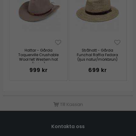
Hattar - Gårda
Stråhatt - Gårda
Toquerville Crushable
Funchal Raffia Fedora
Wool felt Western hat
(ljus natur/mörkbrun)
(beige)
999 kr
699 kr
Till Kassan
Kontakta oss