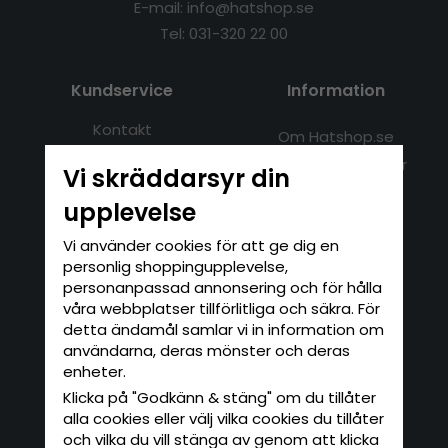
E-mail: info@hatshop.se
Tel: 031-320 22 00
Kundservice
Information
Kontakt
Om Hatshop.se
Jag vill göra en retur
Populära sökningar
Vi skräddarsyr din
Köpvillkor
Nyhetsbrev
upplevelse
Logga in
Om cookies
Vi använder cookies för att ge dig en
personlig shoppingupplevelse,
Nyhetsbrev
personanpassad annonsering och för hålla
våra webbplatser tillförlitliga och säkra. För
Skriv in din e-postadress här för att
detta ändamål samlar vi in information om
anmäla dig till vårt nyhetsbrev.
användarna, deras mönster och deras
ANMÄL MIG
enheter.
Klicka på "Godkänn & stäng" om du tillåter
De uppgifter du matar in kommer endast
användas till våra nyhetsbrev.
alla cookies eller välj vilka cookies du tillåter
och vilka du vill stänga av genom att klicka