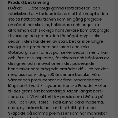
Produktbeskrivning
I Gårda - i Göteborgs gamla textilarbetar- och
fabrikskvarter - föddes idén om att återuppta den
stolta hattproduktionen som en gång präglade
området, när skottar, holländare och engelska
affärsmän och skickliga hantverkare kom att prägla
tillverkning och produktion för något drygt sekel
sedan, i den här delen av stan. Det är inte längre
möjligt att producera hattarna i centrala
Göteborg, som för ett par sekler sedan, men vi kan
och låter oss inspireras, fascineras och hänföras av
designen och innovationen i det pulserande
hantverket som präglade området då. Och tar det
med oss när vi idag 200 år senare besöker våra
vänner och producenter av äkta Panamahattar
långt bort i väst - i sydamerikanska Ecuador - eller
till det gränslöst konstnärliga Japan längst bort i
fjärran öst. Vi vill att ALLA - precis som i Gårda på
1800- och 1900-talet - skall kunna bära moderna,
unika, nytänkande hattar till ett riktigt bra pris.
Skapade på samma premisser som när människor