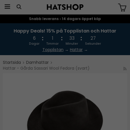
Snabb leverans • 14 dagars öppet köp
Produkten har blivit tillagd i varukorgen
Happy Deals! 15% på Topplistan och Hattar
6
1
33
26
Dagar
Timmar
Minuter
Sekunder
Topplistan
→
Hattar
→
Startsida
Damhattar
Hattar - Gårda Sassari Wool Fedora (svart)