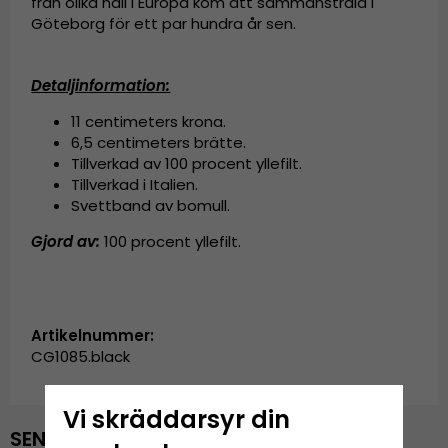
från olika håll i Europa kom att sammanstråla i
Göteborg för ett par hundra år sen.
Detaljinformation:
11 centimeters krona.
6,5 centimeters brätte.
Tillverkad av 100 procent yllefilt.
Tillverkad i Italien.
Svettband av bomull.
Gjord av:
100 procent yllefilt.
Artikelnummer:
CG1085.black
Vi skräddarsyr din
SENAST VISADE PRODUKTER