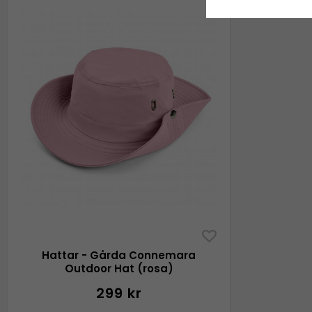
Hattar - Gårda Connemara
Outdoor Hat (rosa)
299 kr