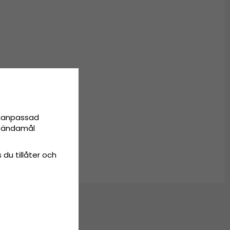
onanpassad
SIZE)
ta ändamål
 du tillåter och