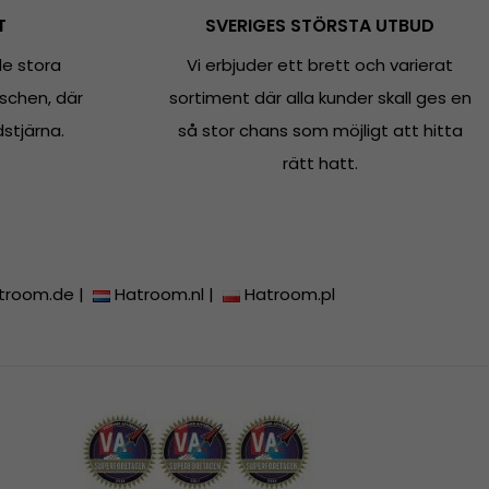
T
SVERIGES STÖRSTA UTBUD
e stora
Vi erbjuder ett brett och varierat
schen, där
sortiment där alla kunder skall ges en
dstjärna.
så stor chans som möjligt att hitta
rätt hatt.
troom.de
|
Hatroom.nl
|
Hatroom.pl