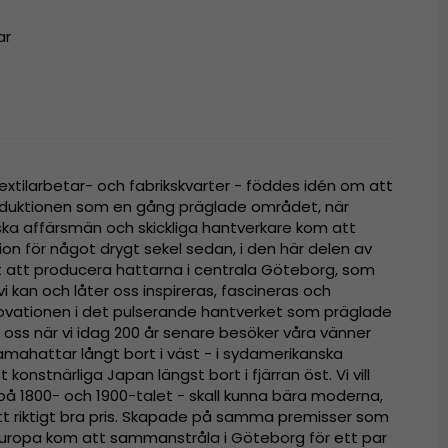
ar
extilarbetar- och fabrikskvarter - föddes idén om att
oduktionen som en gång präglade området, när
ska affärsmän och skickliga hantverkare kom att
tion för något drygt sekel sedan, i den här delen av
igt att producera hattarna i centrala Göteborg, som
i kan och låter oss inspireras, fascineras och
ovationen i det pulserande hantverket som präglade
oss när vi idag 200 år senare besöker våra vänner
mahattar långt bort i väst - i sydamerikanska
t konstnärliga Japan längst bort i fjärran öst. Vi vill
 på 1800- och 1900-talet - skall kunna bära moderna,
 ett riktigt bra pris. Skapade på samma premisser som
i Europa kom att sammanstråla i Göteborg för ett par