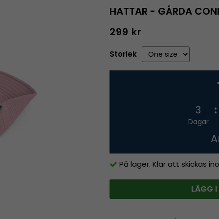
HATTAR - GÅRDA CON
299 kr
Storlek
3
Dagar
A
På lager. Klar att skickas i
LÄGG I