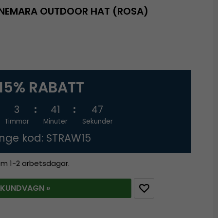
NEMARA OUTDOOR HAT (ROSA)
15% RABATT
3
41
46
Timmar
Minuter
Sekunder
nge kod: STRAW15
nom 1-2 arbetsdagar.
 KUNDVAGN »