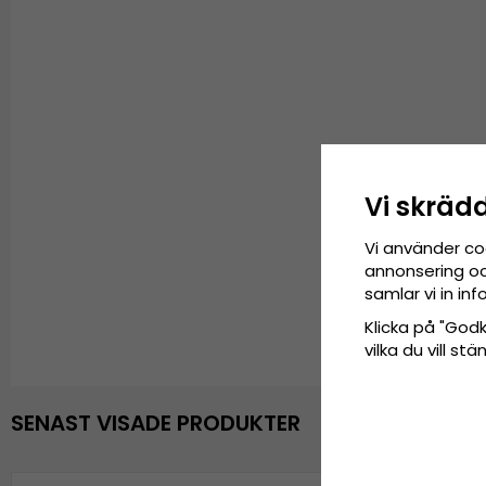
Vi skräd
Vi använder co
annonsering och
samlar vi in i
Klicka på "Godkä
vilka du vill s
SENAST VISADE PRODUKTER