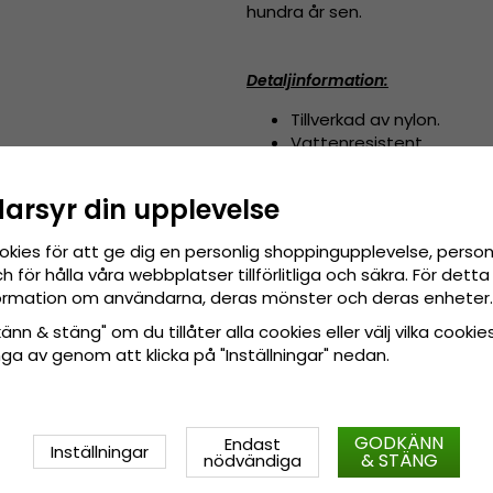
hundra år sen.
Detaljinformation:
Tillverkad av nylon.
Vattenresistent.
Bra solskydd.
Tillverkad i Kina.
darsyr din upplevelse
okies för att ge dig en personlig shoppingupplevelse, pers
55 cm - 59 cm (ONE 
Storleksguide: 
 för hålla våra webbplatser tillförlitliga och säkra. För det
nformation om användarna, deras mönster och deras enheter.
nn & stäng" om du tillåter alla cookies eller välj vilka cookies
tänga av genom att klicka på "Inställningar" nedan.
GODKÄNN
Endast
Inställningar
& STÄNG
nödvändiga