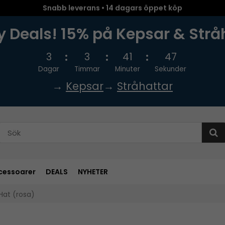
Snabb leverans • 14 dagars öppet köp
 Deals! 15% på Kepsar & Strå
3
3
41
46
Dagar
Timmar
Minuter
Sekunder
→
Kepsar
→
Stråhattar
cessoarer
DEALS
NYHETER
at (rosa)