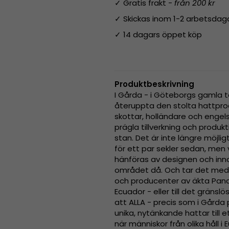
✓ Gratis frakt -
från 200 kr
✓ Skickas inom 1-2 arbetsdag
✓ 14 dagars öppet köp
Produktbeskrivning
I Gårda - i Göteborgs gamla t
återuppta den stolta hattpr
skottar, holländare och engel
prägla tillverkning och produk
stan. Det är inte längre möjl
för ett par sekler sedan, men v
hänföras av designen och inn
området då. Och tar det med 
och producenter av äkta Pana
Ecuador - eller till det gränslös
att ALLA - precis som i Gårda
unika, nytänkande hattar till
när människor från olika håll 