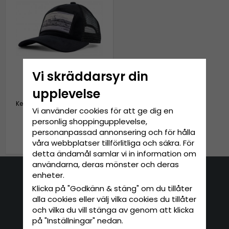
Vi skräddarsyr din
upplevelse
Keps - Gårda Velvet Trucker
Vi använder cookies för att ge dig en
Helsinki (svart)
personlig shoppingupplevelse,
personanpassad annonsering och för hålla
349 kr
våra webbplatser tillförlitliga och säkra. För
detta ändamål samlar vi in information om
användarna, deras mönster och deras
enheter.
Kontakta oss
Klicka på "Godkänn & stäng" om du tillåter
alla cookies eller välj vilka cookies du tillåter
E-mail: info@hatshop.se
och vilka du vill stänga av genom att klicka
Tel: 031-320 22 00
på "Inställningar" nedan.