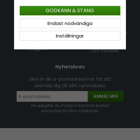
Kundservice
Information
GODKÄNN & STÄNG
Kontakt
Endast nödvändiga
Om Hatshop.se
Jag vill göra en retur
Populära sökningar
Inställningar
Köpvillkor
Nyhetsbrev
Logga in
Om cookies
Nyhetsbrev
Skriv in din e-postadress här för att
anmäla dig till vårt nyhetsbrev.
ANMÄL MIG
De uppgifter du matar in kommer endast
användas till våra nyhetsbrev.