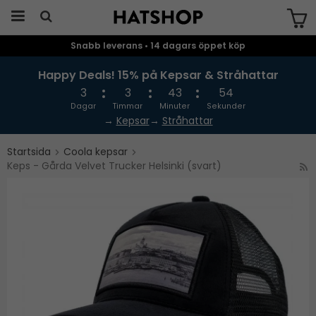
Snabb leverans • 14 dagars öppet köp
Produkten har blivit tillagd i varukorgen
Happy Deals! 15% på Kepsar & Stråhattar
3
3
43
53
Dagar
Timmar
Minuter
Sekunder
→
Kepsar
→
Stråhattar
Startsida
Coola kepsar
Keps - Gårda Velvet Trucker Helsinki (svart)