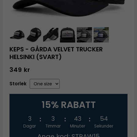
KEPS - GÅRDA VELVET TRUCKER
HELSINKI (SVART)
349 kr
Storlek
15% RABATT
3
3
43
53
Dagar
Timmar
Minuter
Sekunder
Ange kod: STRAW15