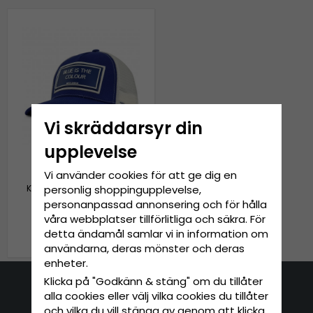
Vi skräddarsyr din
upplevelse
Vi använder cookies för att ge dig en
personlig shoppingupplevelse,
Keps - Gårda Trucker The
Colour (blå/vit)
personanpassad annonsering och för hålla
våra webbplatser tillförlitliga och säkra. För
279 kr
detta ändamål samlar vi in information om
349 kr
användarna, deras mönster och deras
enheter.
Klicka på "Godkänn & stäng" om du tillåter
alla cookies eller välj vilka cookies du tillåter
Kontakta oss
och vilka du vill stänga av genom att klicka