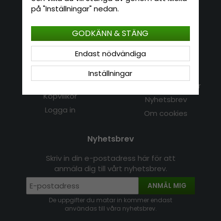
E-mail: info@hatshop.se
på "Inställningar" nedan.
Tel: 031-320 22 00
GODKÄNN & STÄNG
Kundservice
Information
Endast nödvändiga
Kontakt
Om Hatshop.se
Inställningar
Jag vill göra en retur
Populära sökningar
Köpvillkor
Nyhetsbrev
Logga in
Om cookies
Nyhetsbrev
Skriv in din e-postadress här för att
anmäla dig till vårt nyhetsbrev.
ANMÄL MIG
De uppgifter du matar in kommer endast
användas till våra nyhetsbrev.