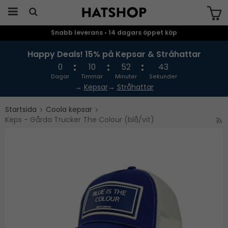
Snabb leverans • 14 dagars öppet köp
Produkten har blivit tillagd i varukorgen
Happy Deals! 15% på Kepsar & Stråhattar
0
10
52
43
Dagar
Timmar
Minuter
Sekunder
→
Kepsar
→
Stråhattar
Startsida
Coola kepsar
Keps - Gårda Trucker The Colour (blå/vit)