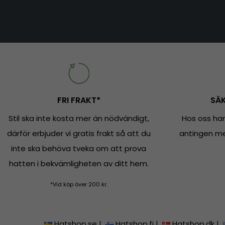
FRI FRAKT*
SÄK
Stil ska inte kosta mer än nödvändigt,
Hos oss han
därför erbjuder vi gratis frakt så att du
antingen med
inte ska behöva tveka om att prova
hatten i bekvämligheten av ditt hem.
*Vid köp över 200 kr.
Hatshop.se
|
Hatshop.fi
|
Hatshop.dk
|