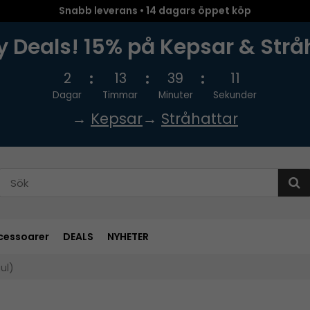
Snabb leverans • 14 dagars öppet köp
 Deals! 15% på Kepsar & Strå
2
13
39
10
Dagar
Timmar
Minuter
Sekunder
→
Kepsar
→
Stråhattar
cessoarer
DEALS
NYHETER
ul)