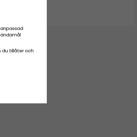
onanpassad
ta ändamål
 du tillåter och