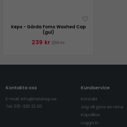
Keps - Gårda Fomo Washed Cap
(gul)
239 kr
299 kr
Kontakta oss
Kundservice
E-mail: info@hatshop.se
Kontakt
Tel: 031-320 22 00
Jag vill göra en retur
Köpvillkor
Logga in