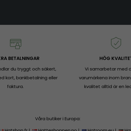
RA BETALNINGAR
HÖG KVALITE
dlar du tryggt och säkert,
Vi samarbetar med d
 kort, bankbetalning eller
varumärkena inom bran
faktura.
kvalitet alltid är en le
Våra butiker i Europa:
Hatshop.fr
|
Hatteshoppen.no
|
Hatroom.eu
|
Ha