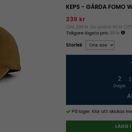
KEPS - GÅRDA FOMO 
239 kr
Ord. 299 kr. Du sparar 60 kr (2
Tidigare lägsta pris:
99 kr
Storlek
2
Dagar
A
På lager. Klar att skickas i
LÄGG I