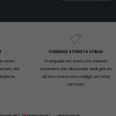
T
SVERIGES STÖRSTA UTBUD
e stora
Vi erbjuder ett brett och varierat
schen, där
sortiment där alla kunder skall ges en
dstjärna.
så stor chans som möjligt att hitta
rätt hatt.
troom.de
|
Hatroom.nl
|
Hatroom.pl