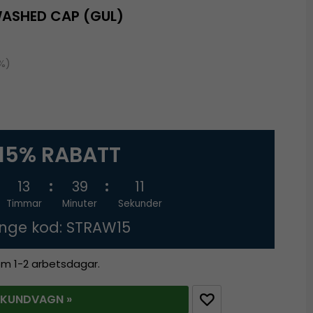
WASHED CAP (GUL)
0%)
15% RABATT
13
39
10
Timmar
Minuter
Sekunder
nge kod: STRAW15
nom 1-2 arbetsdagar.
 KUNDVAGN »