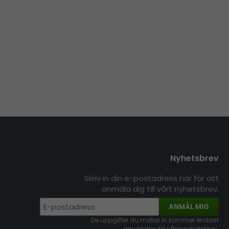
Nyhetsbrev
Skriv in din e-postadress här för att
anmäla dig till vårt nyhetsbrev.
ANMÄL MIG
De uppgifter du matar in kommer endast
användas till våra nyhetsbrev.