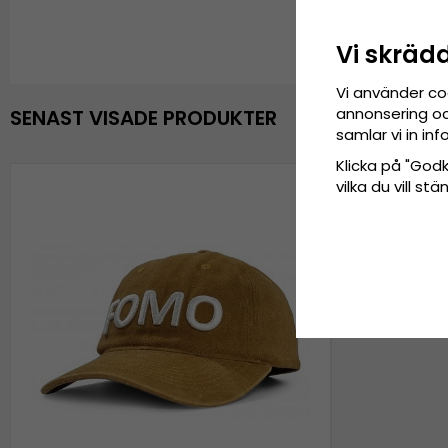
Vi skräd
Vi använder co
annonsering och
SENAST VISADE PRODUKTER
samlar vi in i
Klicka på "Godkä
vilka du vill s