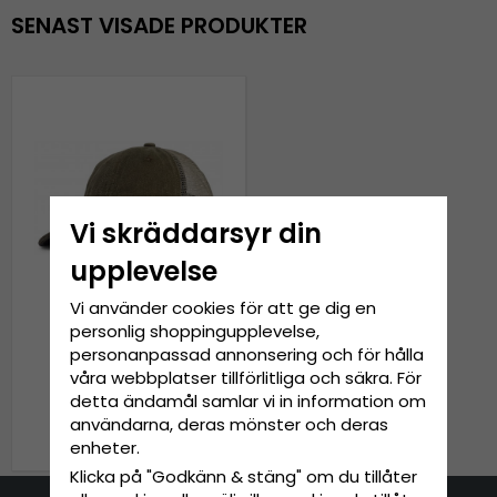
SENAST VISADE PRODUKTER
Vi skräddarsyr din
upplevelse
Vi använder cookies för att ge dig en
personlig shoppingupplevelse,
personanpassad annonsering och för hålla
Keps - Gårda Finley
våra webbplatser tillförlitliga och säkra. För
Washed Trucker (grön)
detta ändamål samlar vi in information om
användarna, deras mönster och deras
299 kr
enheter.
Klicka på "Godkänn & stäng" om du tillåter