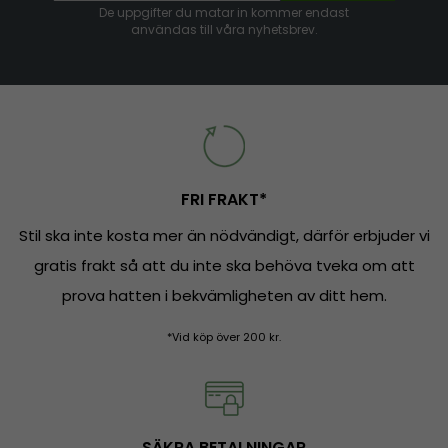
De uppgifter du matar in kommer endast
användas till våra nyhetsbrev.
FRI FRAKT*
Stil ska inte kosta mer än nödvändigt, därför erbjuder vi
gratis frakt så att du inte ska behöva tveka om att
prova hatten i bekvämligheten av ditt hem.
*Vid köp över 200 kr.
SÄKRA BETALNINGAR