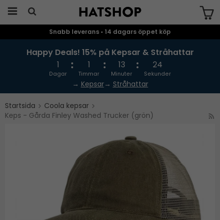
Snabb leverans • 14 dagars öppet köp
Produkten har blivit tillagd i varukorgen
Happy Deals! 15% på Kepsar & Stråhattar
1
1
13
24
Dagar
Timmar
Minuter
Sekunder
→
Kepsar
→
Stråhattar
Startsida
Coola kepsar
Keps - Gårda Finley Washed Trucker (grön)