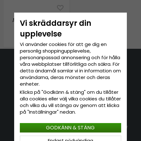
Mössa Barn - Gårda
Åseda Winter Hat (beige)
Vi skräddarsyr din
upplevelse
249 kr
Vi använder cookies för att ge dig en
personlig shoppingupplevelse,
personanpassad annonsering och för hålla
våra webbplatser tillförlitliga och säkra. För
Kontakta oss
detta ändamål samlar vi in information om
E-mail: info@hatshop.se
användarna, deras mönster och deras
enheter.
Tel: 031-320 22 00
Klicka på "Godkänn & stäng" om du tillåter
alla cookies eller välj vilka cookies du tillåter
Kundservice
Information
och vilka du vill stänga av genom att klicka
på "Inställningar" nedan.
Kontakt
Om Hatshop.se
Jag vill göra en retur
Populära sökningar
GODKÄNN & STÄNG
Köpvillkor
Nyhetsbrev
Endast nödvändiga