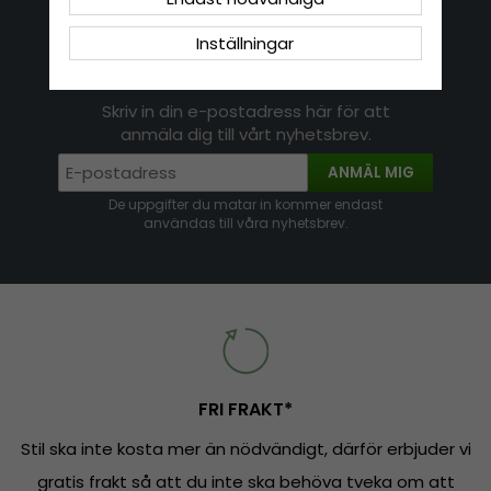
Logga in
Om cookies
Inställningar
Nyhetsbrev
Skriv in din e-postadress här för att
anmäla dig till vårt nyhetsbrev.
ANMÄL MIG
De uppgifter du matar in kommer endast
användas till våra nyhetsbrev.
FRI FRAKT*
Stil ska inte kosta mer än nödvändigt, därför erbjuder vi
gratis frakt så att du inte ska behöva tveka om att