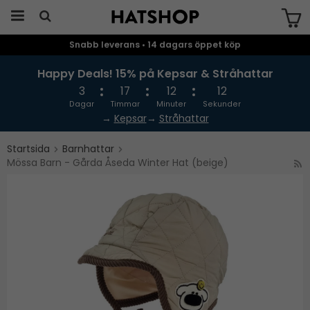
Snabb leverans • 14 dagars öppet köp
Produkten har blivit tillagd i varukorgen
Happy Deals! 15% på Kepsar & Stråhattar
3
17
12
11
Dagar
Timmar
Minuter
Sekunder
→
Kepsar
→
Stråhattar
Startsida
Barnhattar
Mössa Barn - Gårda Åseda Winter Hat (beige)