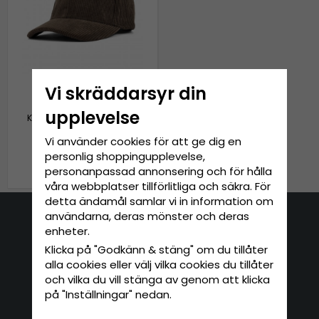
Vi skräddarsyr din
upplevelse
Keps Barn - Gårda Tenby
Corduroy Cap (brun)
Vi använder cookies för att ge dig en
personlig shoppingupplevelse,
199 kr
personanpassad annonsering och för hålla
våra webbplatser tillförlitliga och säkra. För
detta ändamål samlar vi in information om
användarna, deras mönster och deras
Kontakta oss
enheter.
Klicka på "Godkänn & stäng" om du tillåter
E-mail: info@hatshop.se
alla cookies eller välj vilka cookies du tillåter
Tel: 031-320 22 00
och vilka du vill stänga av genom att klicka
på "Inställningar" nedan.
Kundservice
Information