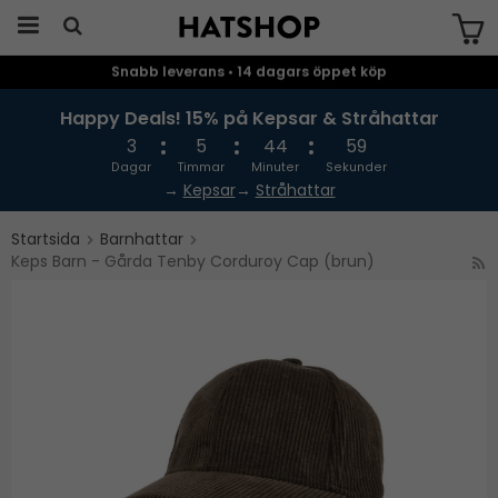
Snabb leverans • 14 dagars öppet köp
Produkten har blivit tillagd i varukorgen
Happy Deals! 15% på Kepsar & Stråhattar
3
5
44
58
Dagar
Timmar
Minuter
Sekunder
→
Kepsar
→
Stråhattar
Startsida
Barnhattar
Keps Barn - Gårda Tenby Corduroy Cap (brun)