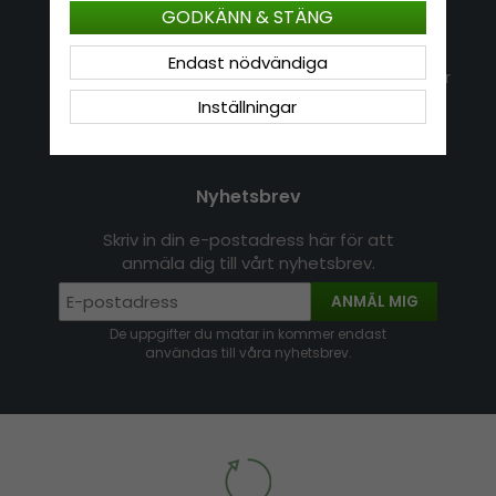
GODKÄNN & STÄNG
Kontakt
Om Hatshop.se
Endast nödvändiga
Jag vill göra en retur
Populära sökningar
Köpvillkor
Inställningar
Nyhetsbrev
Logga in
Om cookies
Nyhetsbrev
Skriv in din e-postadress här för att
anmäla dig till vårt nyhetsbrev.
ANMÄL MIG
De uppgifter du matar in kommer endast
användas till våra nyhetsbrev.