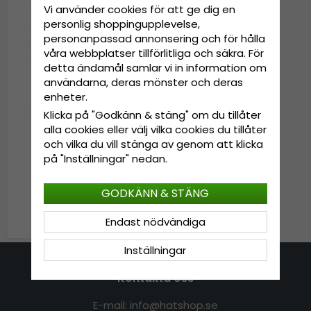
Vi använder cookies för att ge dig en
personlig shoppingupplevelse,
personanpassad annonsering och för hålla
våra webbplatser tillförlitliga och säkra. För
detta ändamål samlar vi in information om
användarna, deras mönster och deras
enheter.
Klicka på "Godkänn & stäng" om du tillåter
alla cookies eller välj vilka cookies du tillåter
och vilka du vill stänga av genom att klicka
på "Inställningar" nedan.
Handskar - Shepherd
William Skinnhandskar
(Svart)
GODKÄNN & STÄNG
679 kr
849 kr
Endast nödvändiga
Inställningar
Kontakta oss
E-mail: info@hatshop.se