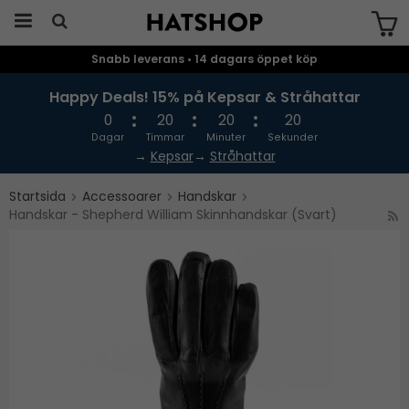
Snabb leverans • 14 dagars öppet köp
Produkten har blivit tillagd i varukorgen
Happy Deals! 15% på Kepsar & Stråhattar
0
20
20
20
Dagar
Timmar
Minuter
Sekunder
→
Kepsar
→
Stråhattar
Startsida
Accessoarer
Handskar
Handskar - Shepherd William Skinnhandskar (Svart)