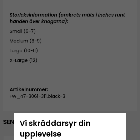
Storleksinformation (omkrets mäts i inches runt
handen över knogarna):
Small (6-7)
Medium (8-9)
Large (10-11)
X-Large (12)
Artikelnummer:
FW_47-3061-311.black-3
SENAST VISADE PRODUKTER
Vi skräddarsyr din
upplevelse